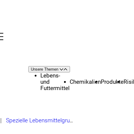
Menü
nü
Themenschwerpunkte
Unsere Themen
Öffnen
Schließen
Lebens-
und
Chemikalien
Produkte
Ris
Futtermittel
|
Spezielle Lebensmittelgruppen
|
Ausgewählte Leb