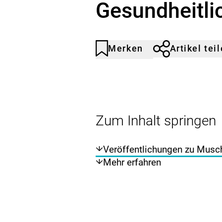
Gesundheitl
Merken
Artikel tei
Artikel
Durch
nicht
Klicken
gemerkt
der
Merkliste
hinzufügen.
Zum Inhalt springen
Veröffentlichungen zu Musc
Mehr erfahren