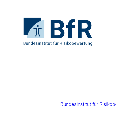
Direkt
zum
Seiteninhalt
springen
Zur
Startseite
von
BfR
–
Bundesinstitut
für
Risikobewertung
Brotkrumennavigation
Bundesinstitut für Risiko