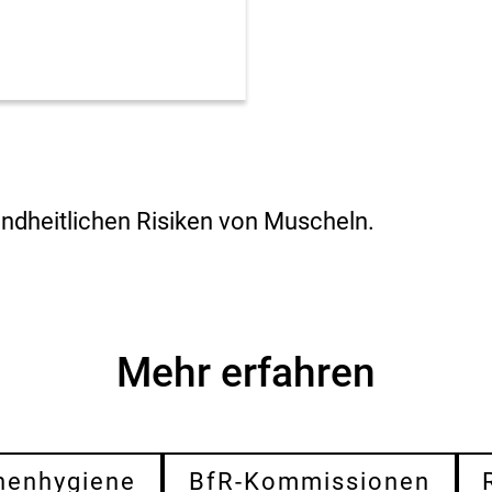
s
i
k
o
-
B
e
w
e
r
ndheitlichen Risiken von Muscheln.
t
u
n
g
Mehr erfahren
henhygiene
BfR-Kommissionen