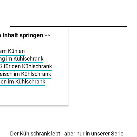
llbereich
 Inhalt springen
Sprungankerliste
Sprungankerliste
schließen
öffnen
igen
tem Kühlen
ng im Kühlschrank
en
iß für den Kühlschrank
leisch im Kühlschrank
uen im Kühlschrank
Der Kühlschrank lebt - aber nur in unserer Serie