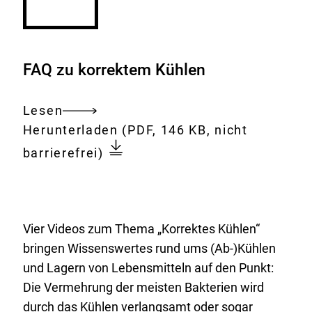
FAQ zu korrektem Kühlen
Lesen
Gesamtes
Download:
Korrektes_Kühlen_von_Leben
Herunterladen
(PDF, 146 KB, nicht
Dokument
barrierefrei)
Vier Videos zum Thema „Korrektes Kühlen“
bringen Wissenswertes rund ums (Ab-)Kühlen
und Lagern von Lebensmitteln auf den Punkt:
Die Vermehrung der meisten Bakterien wird
durch das Kühlen verlangsamt oder sogar