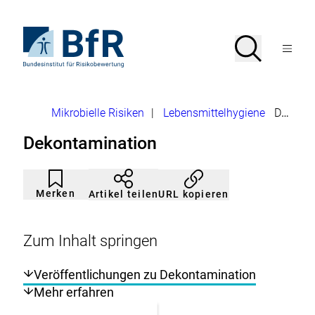
Direkt
zum
Seiteninhalt
Zur
Suche
Suche
springen
Startseite
Menü
von
öffnen
BfR
–
Bundesinstitut
Brotkrumennavigation
Mikrobielle Risiken
|
Lebensmittelhygiene
Dekontamination
für
Risikobewertung
Dekontamination
Artikel
Durch
nicht
Klicken
Merken
URL kopieren
Artikel teilen
gemerkt
der
Merkliste
hinzufügen.
Zum Inhalt springen
Veröffentlichungen zu Dekontamination
Mehr erfahren