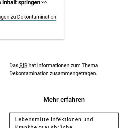
llbereich
 Inhalt springen
Sprungankerliste
Sprungankerliste
schließen
öffnen
igen
ungen zu Dekontamination
en
Das
BfR
hat Informationen zum Thema
Dekontamination zusammengetragen.
Mehr erfahren
Lebensmittelinfektionen und
Krankheitsausbrüche