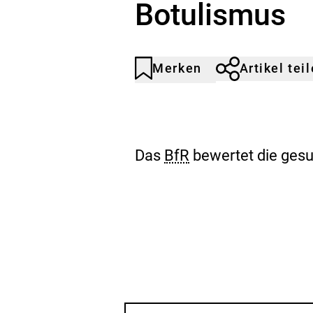
Botulismus
Merken
Artikel tei
Artikel
Durch
nicht
Klicken
gemerkt
der
Merkliste
hinzufügen.
Das
BfR
bewertet die gesu