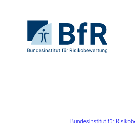
Direkt
zum
Seiteninhalt
springen
Zur
Startseite
von
BfR
–
Bundesinstitut
für
Risikobewertung
Brotkrumennavigation
Bundesinstitut für Risiko