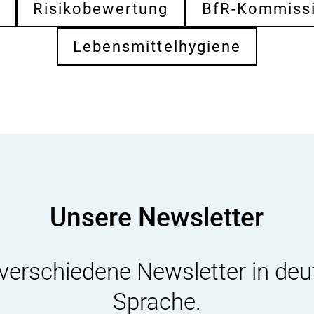
s
Risikobewertung
BfR-Kommiss
i
k
Lebensmittelhygiene
o
-
B
e
w
e
r
t
u
n
g
Unsere Newsletter
 verschiedene Newsletter in deu
Sprache.