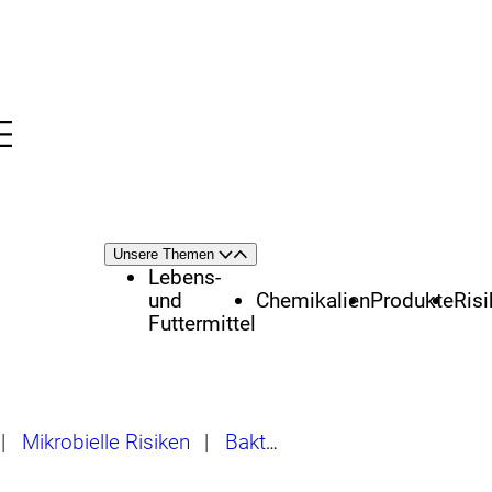
Menü
nü
Themenschwerpunkte
Unsere Themen
Öffnen
Schließen
Lebens-
und
Chemikalien
Produkte
Ris
Futtermittel
|
Mikrobielle Risiken
|
Bakterien
|
Botulismus