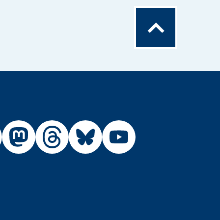
Zum
Seitenanfang
Externer
Externer
Externer
Externer
Link:
Link:
Link:
Link:
R
BfR
BfR
BfR
BfR
BfR
auf
auf
auf
auf
auf