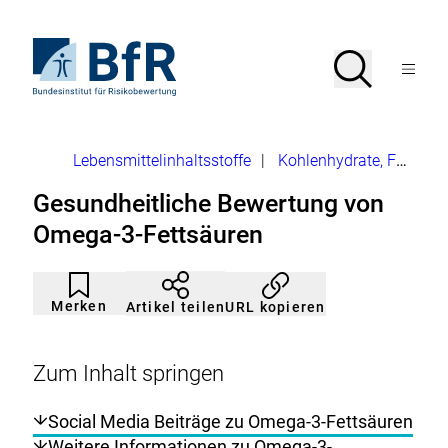
Direkt
zum
Seiteninhalt
Zur
Suche
Suche
springen
Startseite
Menü
von
öffnen
BfR
–
Bundesinstitut
Brotkrumennavigation
Lebensmittelinhaltsstoffe
|
Kohlenhydrate, Fette, Proteine
für
Risikobewertung
Gesundheitliche Bewertung von
Omega-3-Fettsäuren
Artikel
Durch
nicht
Klicken
Merken
URL kopieren
Artikel teilen
gemerkt
der
Merkliste
hinzufügen.
Zum Inhalt springen
Social Media Beiträge zu Omega-3-Fettsäuren
Weitere Informationen zu Omega-3-