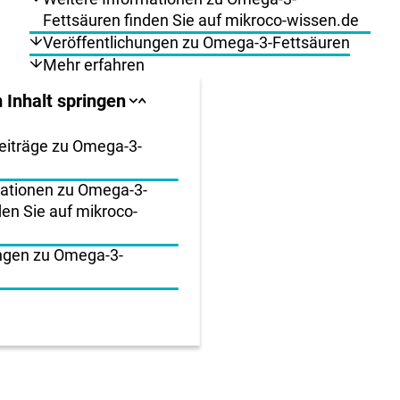
Fettsäuren finden Sie auf mikroco-wissen.de
Veröffentlichungen zu Omega-3-Fettsäuren
Mehr erfahren
llbereich
 Inhalt springen
Sprungankerliste
Sprungankerliste
schließen
öffnen
igen
eiträge zu Omega-3-
mationen zu Omega-3-
en
den Sie auf mikroco-
ungen zu Omega-3-