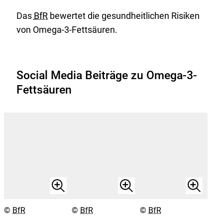
Das
BfR
bewertet die gesundheitlichen Risiken
von Omega-3-Fettsäuren.
Social Media Beiträge zu Omega-3-
Fettsäuren
Bild
Bild
Bild
1
2
3
Copyright
Copyright
Copyright
©
BfR
©
BfR
©
BfR
vergrößert
vergrößert
vergrö