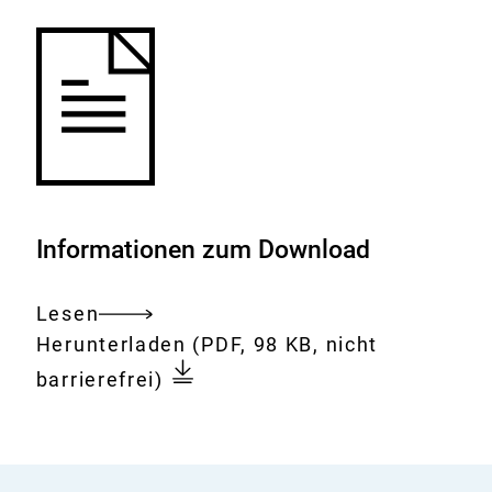
Informationen zum Download
Lesen
Gesamtes
Download:
7.
Herunterladen
(PDF, 98 KB, nicht
Dokument
Sitzung
barrierefrei)
der
Bf3R-
Kommission