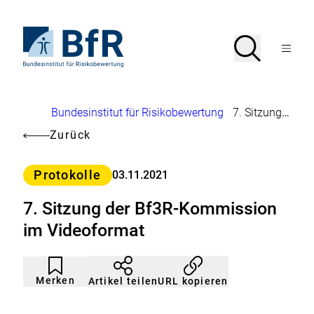
Direkt
zum
Seiteninhalt
Zur
Suche
Suche
springen
Startseite
Menü
von
öffnen
BfR
–
Bundesinstitut
Brotkrumennavigation
Bundesinstitut für Risikobewertung
7. Sitzung der Bf3R-Kommission im Videoformat
für
Risikobewertung
Zurück
Kategorie
Protokolle
03.11.2021
7. Sitzung der Bf3R-Kommission
im Videoformat
Artikel
Durch
nicht
Klicken
Merken
URL kopieren
Artikel teilen
gemerkt
der
Merkliste
hinzufügen.