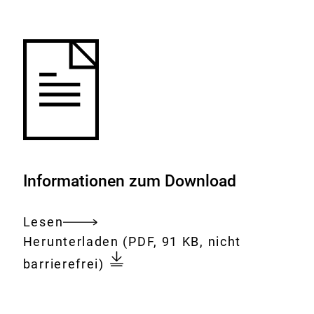
Merkliste
hinzufügen.
Informationen zum Download
Lesen
Gesamtes
Download:
4.
Herunterladen
(PDF, 91 KB, nicht
Dokument
Sitzung
barrierefrei)
der
BfR-