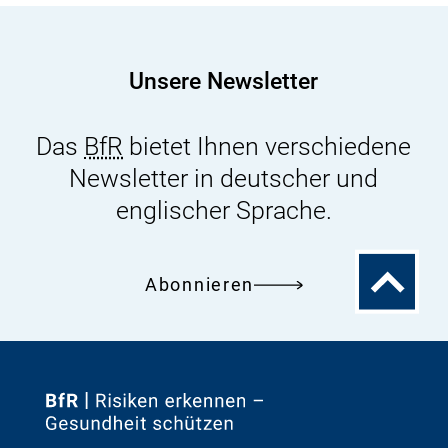
Kommission
zu
Evidenzbasierten
Unsere Newsletter
Methoden
in
Das
BfR
bietet Ihnen verschiedene
der
Newsletter in deutscher und
Risikobewertung
englischer Sprache.
Zum
Abonnieren
Seitenanfa
Zur
Startseite