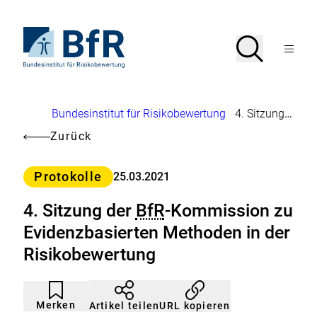
Direkt
zum
Seiteninhalt
Zur
Suche
Suche
springen
Startseite
Menü
von
öffnen
BfR
–
Bundesinstitut
Brotkrumennavigation
Bundesinstitut für Risikobewertung
4. Sitzung der
B
für
Risikobewertung
Zurück
Kategorie
Protokolle
25.03.2021
4. Sitzung der
BfR
-Kommission zu
Evidenzbasierten Methoden in der
Risikobewertung
Artikel
Durch
nicht
Klicken
Merken
URL kopieren
Artikel teilen
gemerkt
der