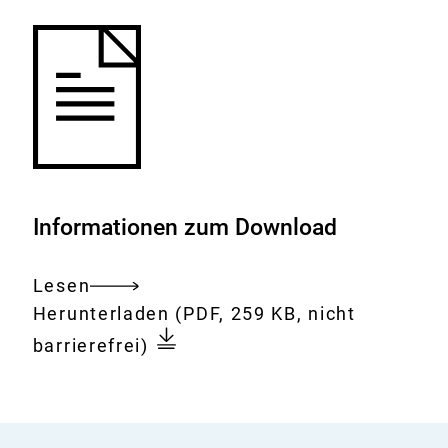
Informationen zum Download
Lesen
Gesamtes
Download:
4.
Herunterladen
(PDF, 259 KB, nicht
Dokument
Sitzung
barrierefrei)
der
BfR-
Kommission