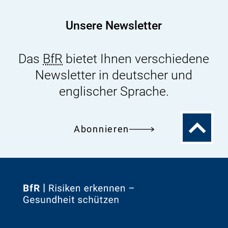
für
Bedarfsgegenstände
Unsere Newsletter
Das
BfR
bietet Ihnen verschiedene
Newsletter in deutscher und
englischer Sprache.
Zum
Abonnieren
Seitenanfa
Zur
Startseite
von