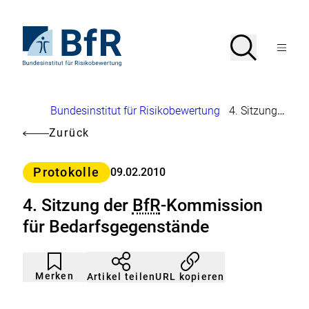
Direkt
zum
Seiteninhalt
Zur
Suche
Suche
springen
Startseite
Menü
von
öffnen
BfR
–
Bundesinstitut
Brotkrumennavigation
Bundesinstitut für Risikobewertung
4. Sitzung der
B
für
Risikobewertung
Zurück
Kategorie
Protokolle
09.02.2010
4. Sitzung der
BfR
-Kommission
für Bedarfsgegenstände
Artikel
Durch
nicht
Klicken
Merken
URL kopieren
Artikel teilen
gemerkt
der
Merkliste
hinzufügen.