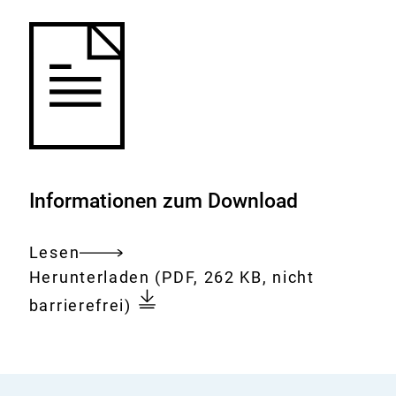
Informationen zum Download
Lesen
Gesamtes
Download:
32-
Herunterladen
(PDF, 262 KB, nicht
Dokument
sitzung-
barrierefrei)
der-
bfr-
kommission-