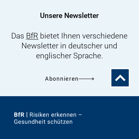
fuer-
kosmetische-
Unsere Newsletter
mittel.pdf
Das
BfR
bietet Ihnen verschiedene
Newsletter in deutscher und
englischer Sprache.
Zum
Abonnieren
Seitenanfa
Zur
Startseite
von