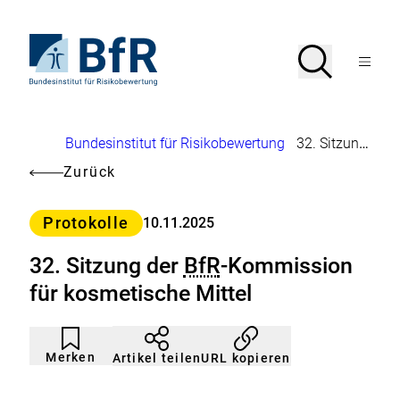
Direkt
zum
Seiteninhalt
Zur
Suche
Suche
springen
Startseite
Menü
von
öffnen
BfR
–
Bundesinstitut
Brotkrumennavigation
Bundesinstitut für Risikobewertung
32. Sitzung der
für
Risikobewertung
Zurück
Kategorie
Protokolle
10.11.2025
32. Sitzung der
BfR
-Kommission
für kosmetische Mittel
Artikel
Durch
nicht
Klicken
Merken
URL kopieren
Artikel teilen
gemerkt
der
Merkliste
hinzufügen.