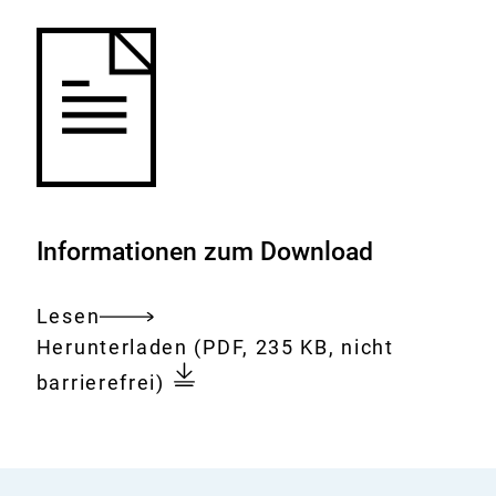
Informationen zum Download
Lesen
Gesamtes
Download:
31-
Herunterladen
(PDF, 235 KB, nicht
Dokument
sitzung-
barrierefrei)
der-
bfr-
kommission-