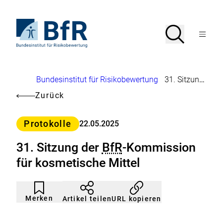
Direkt
zum
Seiteninhalt
Zur
Suche
Suche
springen
Startseite
Menü
von
öffnen
BfR
–
Bundesinstitut
Brotkrumennavigation
Bundesinstitut für Risikobewertung
31. Sitzung der
für
Risikobewertung
Zurück
Kategorie
Protokolle
22.05.2025
31. Sitzung der
BfR
-Kommission
für kosmetische Mittel
Artikel
Durch
nicht
Klicken
Merken
URL kopieren
Artikel teilen
gemerkt
der
Merkliste
hinzufügen.