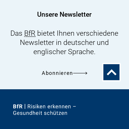
fuer-
kosmetische-
Unsere Newsletter
mittel.pdf
Das
BfR
bietet Ihnen verschiedene
Newsletter in deutscher und
englischer Sprache.
Zum
Abonnieren
Seitenanfa
Zur
Startseite
von