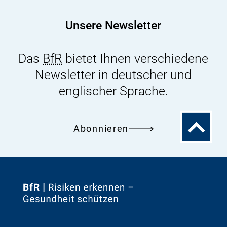
fuer-
futtermittel-
Unsere Newsletter
und-
tierernaehrung.pdf
Das
BfR
bietet Ihnen verschiedene
Newsletter in deutscher und
englischer Sprache.
Zum
Abonnieren
Seitenanfa
Zur
Startseite
von