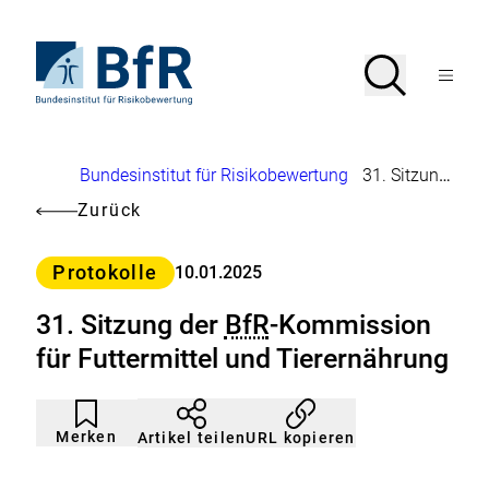
Direkt
zum
Seiteninhalt
Zur
Suche
Suche
springen
Startseite
Menü
von
öffnen
BfR
–
Bundesinstitut
Brotkrumennavigation
Bundesinstitut für Risikobewertung
31. Sitzung der
für
Risikobewertung
Zurück
Kategorie
Protokolle
10.01.2025
31. Sitzung der
BfR
-Kommission
für Futtermittel und Tierernährung
Artikel
Durch
nicht
Klicken
Merken
URL kopieren
Artikel teilen
gemerkt
der
Merkliste
hinzufügen.