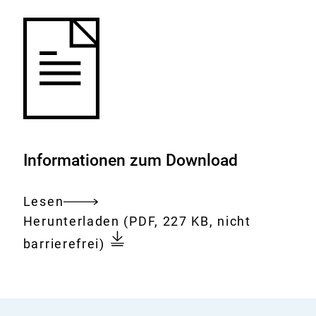
Informationen zum Download
Lesen
Gesamtes
Download:
31-
Herunterladen
(PDF, 227 KB, nicht
Dokument
sitzung-
barrierefrei)
der-
bfr-
kommission-