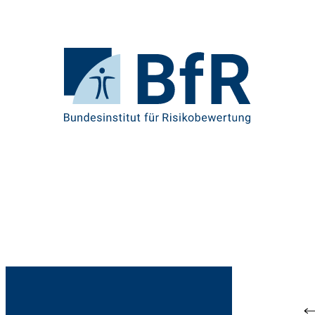
Direkt
zum
Seiteninhalt
springen
Zur
Startseite
von
BfR
–
Bundesinstitut
für
Risikobewertung
Br