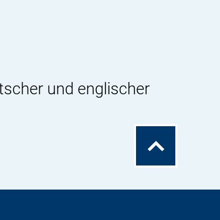
stoffe,
stoffe
tscher und englischer
Zum
Seitenanfang