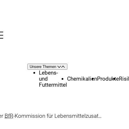
Menü
nü
Themenschwerpunkte
Unsere Themen
Öffnen
Schließen
Lebens-
und
Chemikalien
Produkte
Ris
Futtermittel
er
BfR
-Kommission für Lebensmittelzusatzstoffe, Aromastoffe und Verarbeitungshilfsstoffe (LAV-Kommission)