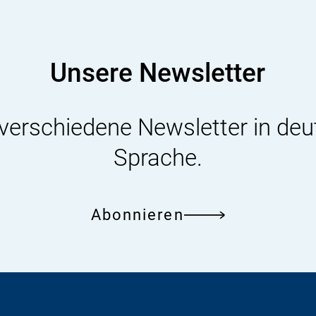
Lebensmittelzusatz
Aromastoffe
und
Unsere Newsletter
Verarbeitungshilfs
(LAV-
 verschiedene Newsletter in deu
Kommission)
Sprache.
Abonnieren