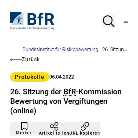
Direkt
zum
Seiteninhalt
Zur
Suche
Suche
springen
Startseite
Menü
von
öffnen
BfR
–
Bundesinstitut
Brotkrumennavigation
Bundesinstitut für Risikobewertung
26. Sitzung der
für
Risikobewertung
Zurück
Kategorie
Protokolle
06.04.2022
26. Sitzung der
BfR
-Kommission
Bewertung von Vergiftungen
(online)
Artikel
Durch
nicht
Klicken
Merken
URL kopieren
Artikel teilen
gemerkt
der