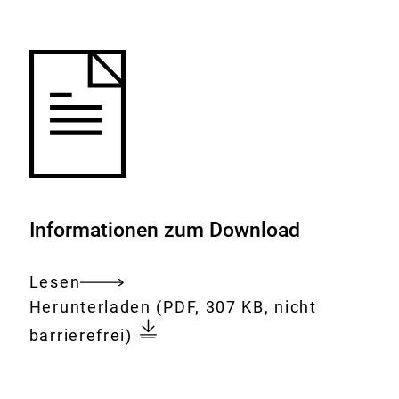
Merkliste
hinzufügen.
Informationen zum Download
Lesen
Gesamtes
Download:
26.
Herunterladen
(PDF, 307 KB, nicht
Dokument
Sitzung
barrierefrei)
der
BfR-