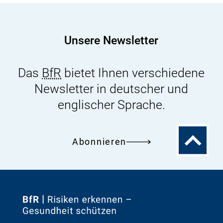
Kommission
Bewertung
von
Unsere Newsletter
Vergiftungen
(online)
Das
BfR
bietet Ihnen verschiedene
Newsletter in deutscher und
englischer Sprache.
Zum
Abonnieren
Seitenanfa
Zur
Startseite