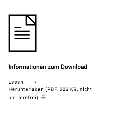
Merkliste
hinzufügen.
Informationen zum Download
Lesen
Gesamtes
Download:
23.
Herunterladen
(PDF, 203 KB, nicht
Dokument
Sitzung
barrierefrei)
der
BfR-