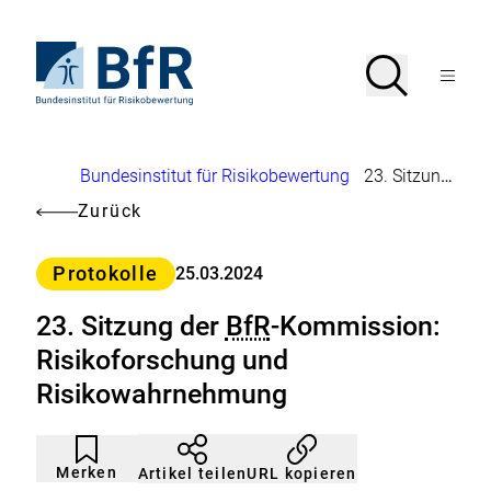
Direkt
zum
Seiteninhalt
Zur
Suche
Suche
springen
Startseite
Menü
von
öffnen
BfR
–
Bundesinstitut
Brotkrumennavigation
Bundesinstitut für Risikobewertung
23. Sitzung der
für
Risikobewertung
Zurück
Kategorie
Protokolle
25.03.2024
23. Sitzung der
BfR
-Kommission:
Risikoforschung und
Risikowahrnehmung
Artikel
Durch
nicht
Klicken
Merken
URL kopieren
Artikel teilen
gemerkt
der