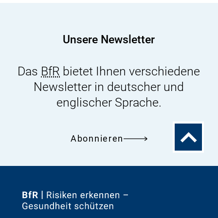
Kommission
für
pharmakologisch
Unsere Newsletter
wirksame
Stoffe
Das
BfR
bietet Ihnen verschiedene
und
Newsletter in deutscher und
Tierarzneimittel
englischer Sprache.
Zum
Abonnieren
Seitenanfa
Zur
Startseite