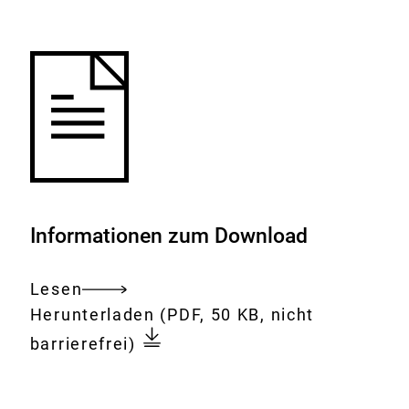
Merkliste
hinzufügen.
Informationen zum Download
Lesen
Gesamtes
Download:
23.
Herunterladen
(PDF, 50 KB, nicht
Dokument
Sitzung
barrierefrei)
der
BfR-