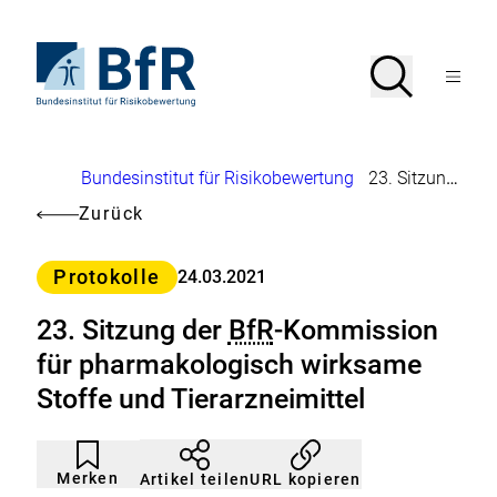
Direkt
zum
Seiteninhalt
Zur
Suche
Suche
springen
Startseite
Menü
von
öffnen
BfR
–
Bundesinstitut
Brotkrumennavigation
Bundesinstitut für Risikobewertung
23. Sitzung der
für
Risikobewertung
Zurück
Kategorie
Protokolle
24.03.2021
23. Sitzung der
BfR
-Kommission
für pharmakologisch wirksame
Stoffe und Tierarzneimittel
Artikel
Durch
nicht
Klicken
Merken
URL kopieren
Artikel teilen
gemerkt
der