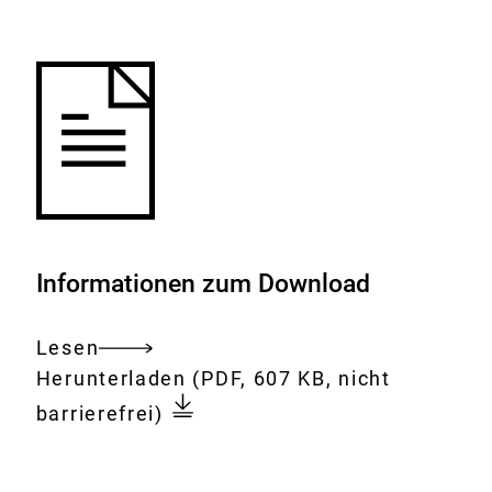
Merkliste
hinzufügen.
Informationen zum Download
Lesen
Gesamtes
Download:
22.
Herunterladen
(PDF, 607 KB, nicht
Dokument
Sitzung
barrierefrei)
der
BfR-