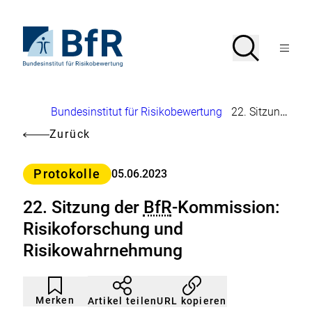
Direkt
zum
Seiteninhalt
Zur
Suche
Suche
springen
Startseite
Menü
von
öffnen
BfR
–
Bundesinstitut
Brotkrumennavigation
Bundesinstitut für Risikobewertung
22. Sitzung der
für
Risikobewertung
Zurück
Kategorie
Protokolle
05.06.2023
22. Sitzung der
BfR
-Kommission:
Risikoforschung und
Risikowahrnehmung
Artikel
Durch
nicht
Klicken
Merken
URL kopieren
Artikel teilen
gemerkt
der