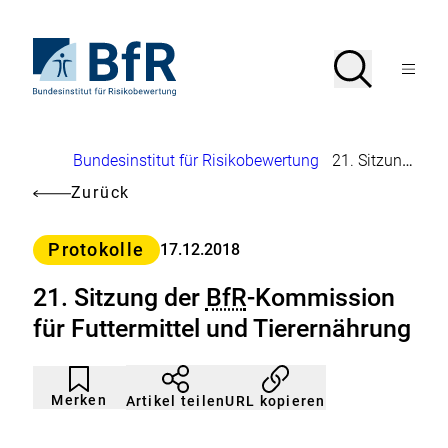
Direkt
zum
Seiteninhalt
Zur
Suche
Suche
springen
Startseite
Menü
von
öffnen
BfR
–
Bundesinstitut
Brotkrumennavigation
Bundesinstitut für Risikobewertung
21. Sitzung der
für
Risikobewertung
Zurück
Kategorie
Protokolle
17.12.2018
21. Sitzung der
BfR
-Kommission
für Futtermittel und Tierernährung
Artikel
Durch
nicht
Klicken
Merken
URL kopieren
Artikel teilen
gemerkt
der
Merkliste
hinzufügen.