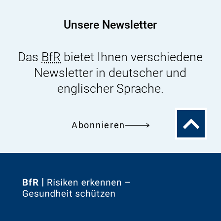
für
Futtermittel
Unsere Newsletter
und
Tierernährung
Das
BfR
bietet Ihnen verschiedene
Newsletter in deutscher und
englischer Sprache.
Zum
Abonnieren
Seitenanfa
Zur
Startseite
von