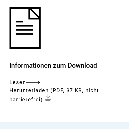
Informationen zum Download
Lesen
Gesamtes
Download:
21.
Herunterladen
(PDF, 37 KB, nicht
Dokument
Sitzung
barrierefrei)
der
BfR-
Kommission