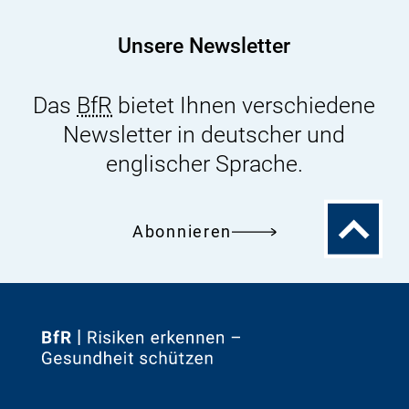
für
kosmetische
Unsere Newsletter
Mittel
Das
BfR
bietet Ihnen verschiedene
Newsletter in deutscher und
englischer Sprache.
Zum
Abonnieren
Seitenanfa
Zur
Startseite
von