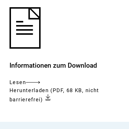
Informationen zum Download
Lesen
Gesamtes
Download:
2.
Herunterladen
(PDF, 68 KB, nicht
Dokument
Sitzung
barrierefrei)
der
BfR-
Kommission