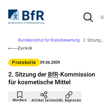
Direkt
zum
Seiteninhalt
Zur
Suche
Suche
springen
Startseite
Menü
von
öffnen
BfR
–
Bundesinstitut
Brotkrumennavigation
Bundesinstitut für Risikobewertung
2. Sitzung der
B
für
Risikobewertung
Zurück
Kategorie
Protokolle
09.06.2009
2. Sitzung der
BfR
-Kommission
für kosmetische Mittel
Artikel
Durch
nicht
Klicken
Merken
URL kopieren
Artikel teilen
gemerkt
der
Merkliste
hinzufügen.