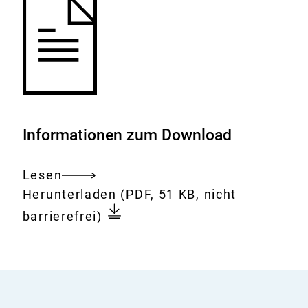
Informationen zum Download
Lesen
Gesamtes
Download:
2.
Herunterladen
(PDF, 51 KB, nicht
Dokument
Sitzung
barrierefrei)
der
Bf3R-
Kommission