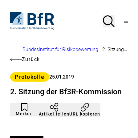
Direkt
zum
Seiteninhalt
Zur
Suche
Suche
springen
Startseite
Menü
von
öffnen
BfR
–
Bundesinstitut
Brotkrumennavigation
Bundesinstitut für Risikobewertung
2. Sitzung der Bf3R-Kommission
für
Risikobewertung
Zurück
Kategorie
Protokolle
25.01.2019
2. Sitzung der Bf3R-Kommission
Artikel
Durch
nicht
Klicken
Merken
URL kopieren
Artikel teilen
gemerkt
der
Merkliste
hinzufügen.