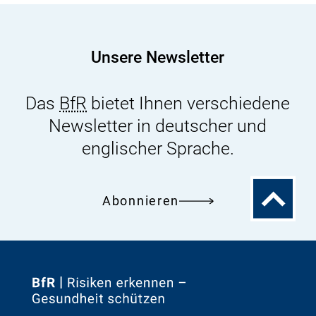
Kommission:
Risikoforschung
und
Unsere Newsletter
-
wahrnehmung
Das
BfR
bietet Ihnen verschiedene
Newsletter in deutscher und
englischer Sprache.
Zum
Abonnieren
Seitenanfa
Zur
Startseite