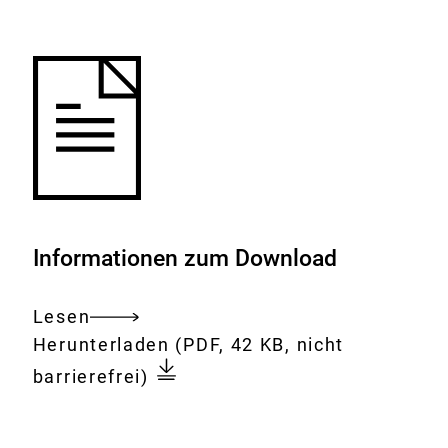
Merkliste
hinzufügen.
Informationen zum Download
Lesen
Gesamtes
Download:
16.
Herunterladen
(PDF, 42 KB, nicht
Dokument
Sitzung
barrierefrei)
der
BfR-