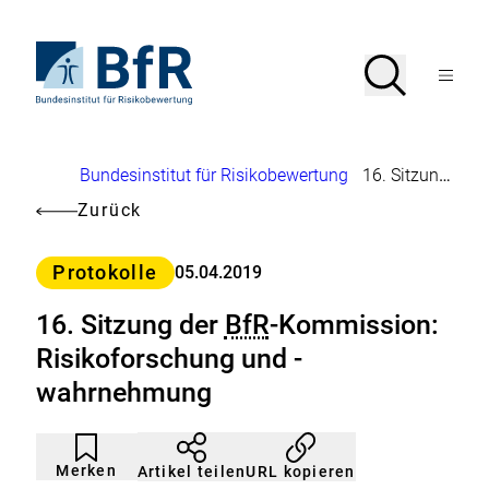
Direkt
zum
Seiteninhalt
Zur
Suche
Suche
springen
Startseite
Menü
von
öffnen
BfR
–
Bundesinstitut
Brotkrumennavigation
Bundesinstitut für Risikobewertung
16. Sitzung der
für
Risikobewertung
Zurück
Kategorie
Protokolle
05.04.2019
16. Sitzung der
BfR
-Kommission:
Risikoforschung und -
wahrnehmung
Artikel
Durch
nicht
Klicken
Merken
URL kopieren
Artikel teilen
gemerkt
der