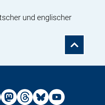
tscher und englischer
Zum
Seitenanfang
Externer
Externer
Externer
Externer
Link:
Link:
Link:
Link: