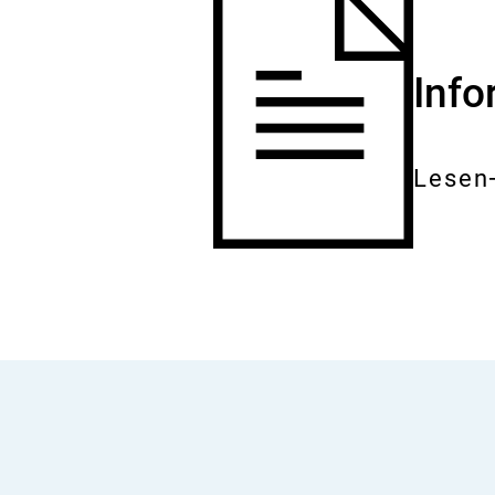
Inf
Lesen
Gesam
Dokum