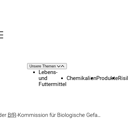
Menü
nü
Themenschwerpunkte
Unsere Themen
Öffnen
Schließen
Lebens-
und
Chemikalien
Produkte
Ris
Futtermittel
 der
BfR
-Kommission für Biologische Gefahren