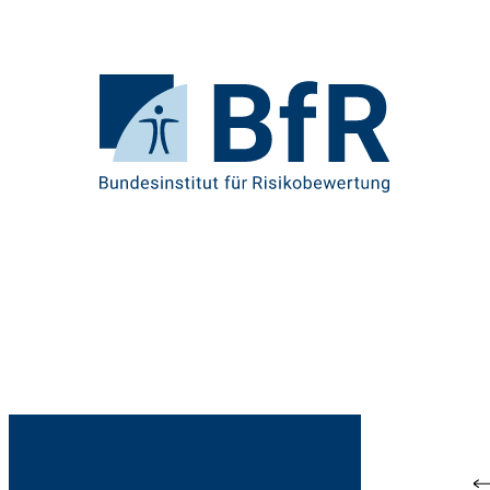
Direkt
zum
Seiteninhalt
springen
Zur
Startseite
von
BfR
–
Bundesinstitut
für
Risikobewertung
Br