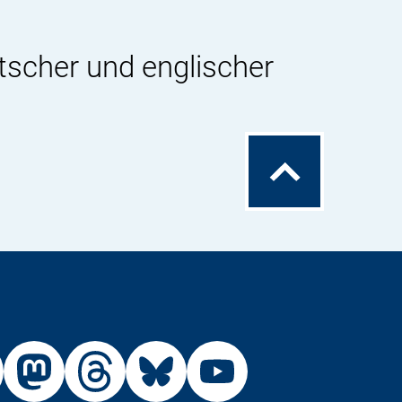
tscher und englischer
Zum
Seitenanfang
Externer
Externer
Externer
Externer
Link:
Link:
Link:
Link: