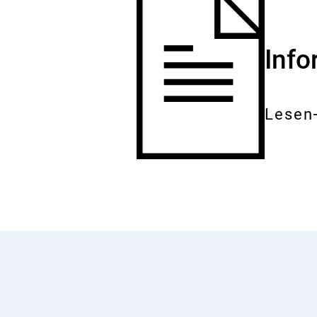
Inf
Lesen
Gesam
Dokum