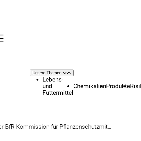
Menü
nü
Themenschwerpunkte
Unsere Themen
Öffnen
Schließen
Lebens-
und
Chemikalien
Produkte
Ris
Futtermittel
er
BfR
-Kommission für Pflanzenschutzmittel und ihre Rückstände