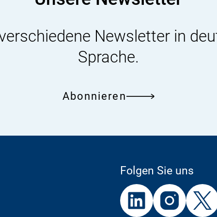
Rückstände
 verschiedene Newsletter in deu
Sprache.
Abonnieren
Folgen Sie uns
Externer
Externer
Externer
Link:
Link:
Link: