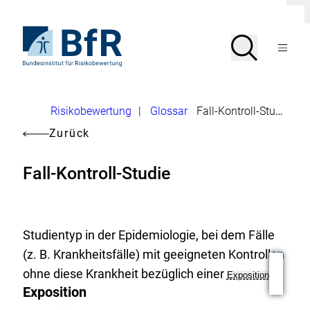
Direkt
D
zum
i
Seiteninhalt
Zur
a
Suche
Suche
l
springen
Startseite
Menü
o
von
g
öffnen
BfR
s
c
–
h
Bundesinstitut
l
Brotkrumennavigation
Risikobewertung
|
Glossar
Fall-Kontroll-Studie
für
i
Risikobewertung
e
Zurück
ß
e
n
Fall-Kontroll-Studie
Studientyp in der Epidemiologie, bei dem Fälle
(z. B. Krankheitsfälle) mit geeigneten Kontrollen
ohne diese Krankheit bezüglich einer
Exposition
Exposition