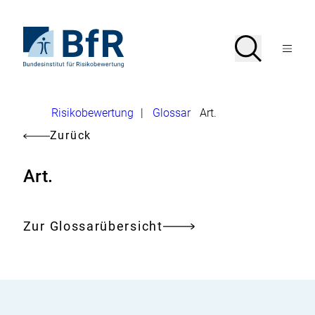
Direkt
zum
Seiteninhalt
Zur
Suche
Suche
springen
Startseite
Menü
von
öffnen
BfR
–
Bundesinstitut
Brotkrumennavigation
Risikobewertung
|
Glossar
Art.
für
Risikobewertung
Zurück
Art.
Zur Glossarübersicht