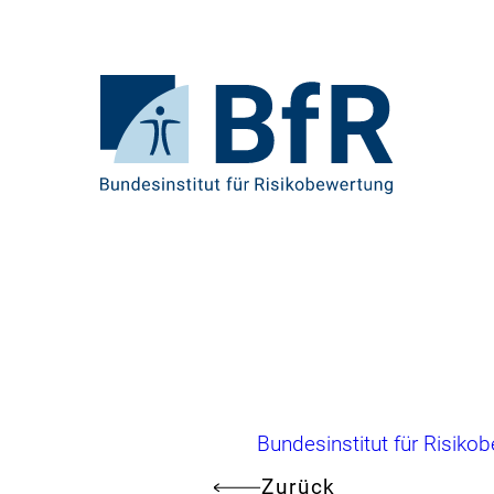
Direkt
zum
Seiteninhalt
springen
Zur
Startseite
von
BfR
–
Bundesinstitut
für
Risikobewertung
Brotkrumennavigation
Bundesinstitut für Risiko
Zurück