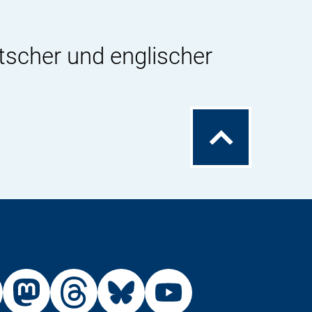
tscher und englischer
Zum
Seitenanfang
Externer
Externer
Externer
Externer
Link:
Link:
Link:
Link: