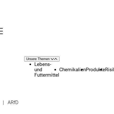
Menü
nü
Themenschwerpunkte
Unsere Themen
Öffnen
Schließen
Lebens-
und
Chemikalien
Produkte
Ris
Futtermittel
|
ARfD