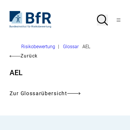
Direkt
zum
Seiteninhalt
Zur
Suche
Suche
springen
Startseite
Menü
von
öffnen
BfR
–
Bundesinstitut
Brotkrumennavigation
Risikobewertung
|
Glossar
AEL
für
Risikobewertung
Zurück
AEL
Zur Glossarübersicht