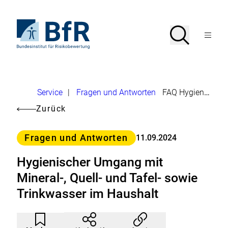
Direkt
zum
Seiteninhalt
Zur
Suche
Suche
springen
Startseite
Menü
von
öffnen
BfR
–
Bundesinstitut
für
Brotkrumennavigation
Risikobewertung
U
Service
|
Fragen und Antworten
FAQ Hygienischer Umgang mit Wasser im Haushalt
m
Zurück
l
Kategorie
e
Fragen und Antworten
11.09.2024
i
Hygienischer Umgang mit
t
Mineral-, Quell- und Tafel- sowie
u
Trinkwasser im Haushalt
n
g
Artikel
Durch
e
nicht
Klicken