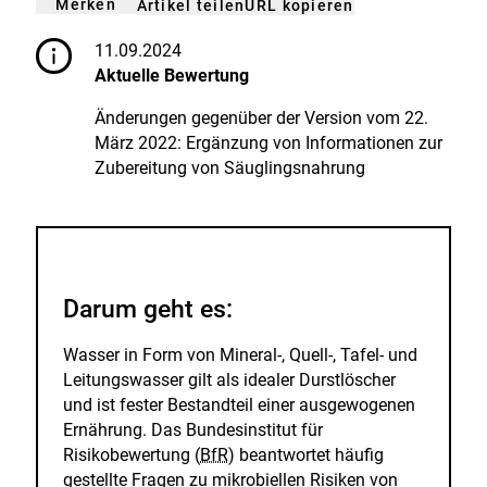
Merken
URL kopieren
Artikel teilen
gemerkt
der
n
Merkliste
hinzufügen.
11.09.2024
Aktuelle Bewertung
Änderungen gegenüber der Version vom 22.
März 2022: Ergänzung von Informationen zur
Zubereitung von Säuglingsnahrung
Darum geht es:
Wasser in Form von Mineral-, Quell-, Tafel- und
Leitungswasser gilt als idealer Durstlöscher
und ist fester Bestandteil einer ausgewogenen
Ernährung. Das Bundesinstitut für
Risikobewertung (
BfR
) beantwortet häufig
gestellte Fragen zu mikrobiellen Risiken von