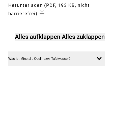
Gesamtes
Download:
Hygienischer_Umgang_mit_M
Herunterladen
(PDF, 193 KB, nicht
Dokument
__Quell-
barrierefrei)
_und_Tafel-
_sowie_Trinkwasser_im_Haus
[Accordion]
Alles aufklappen
Alles zuklappen
Hygienischer
Umgang
mit
Was ist Mineral-, Quell- bzw. Tafelwasser?
Inhal
Mineral-,
öffne
Quell-
und
Tafel-
sowie
Trinkwasser
im