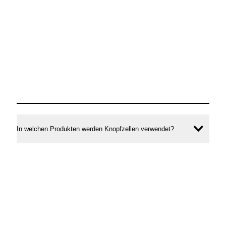
Antworten
zu
Knopfzellen
In welchen Produkten werden Knopfzellen verwendet?
Inhal
öffne