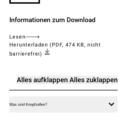
Informationen zum Download
Lesen
Gesamtes
Download:
Gefährliche_Verätzungen_im
Herunterladen
(PDF, 474 KB, nicht
Dokument
barrierefrei)
[Accordion]
Alles aufklappen
Alles zuklappen
Gefährliche
Verätzungen
im
Was sind Knopfzellen?
Inhal
Hals:
öffne
Fragen
und