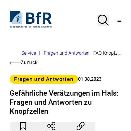
Direkt
zum
Seiteninhalt
Zur
Suche
Suche
springen
Startseite
Menü
von
öffnen
BfR
–
Bundesinstitut
für
Brotkrumennavigation
Risikobewertung
U
Service
|
Fragen und Antworten
FAQ Knopfzellen
m
Zurück
l
Kategorie
e
Fragen und Antworten
01.08.2023
i
Gefährliche Verätzungen im Hals:
t
Fragen und Antworten zu
u
Knopfzellen
n
g
Artikel
Durch
e
nicht
Klicken