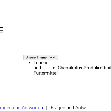
Menü
nü
Themenschwerpunkte
Unsere Themen
Öffnen
Schließen
Lebens-
und
Chemikalien
Produkte
Ris
Futtermittel
ragen und Antworten
|
Fragen und Antworten zur Risikoabschätzung bei Lebensmitteln und anderen Verbrauchsgütern