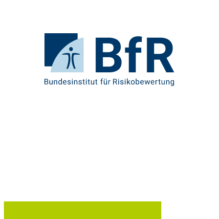
Direkt
zum
Seiteninhalt
springen
Zur
Startseite
von
BfR
–
Bundesinstitut
für
Risikobewertung
U
Br