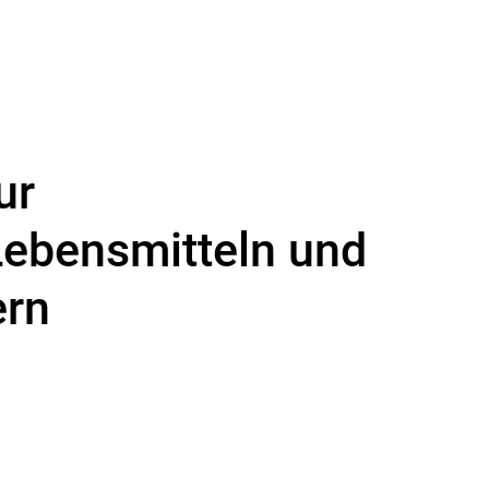
ur
Lebensmitteln und
ern