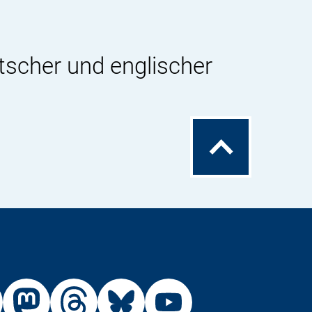
tscher und englischer
Zum
Seitenanfang
Externer
Externer
Externer
Externer
Link:
Link:
Link:
Link: