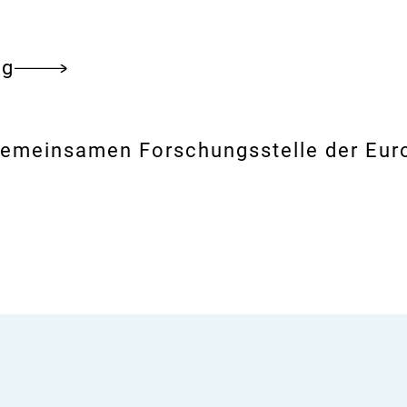
und
anderen
ng
Verbrauchsgütern
Gemeinsamen Forschungsstelle der Eur