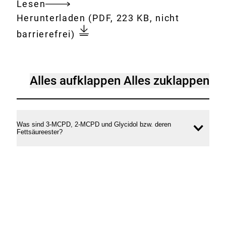
Lesen
Gesamtes
Download:
Fragen_und_Antworten_zur_
Herunterladen
(PDF, 223 KB, nicht
Dokument
MCPD-
barrierefrei)
__2-
MCPD-
_und_Glycidyl-
Fragen
Alles aufklappen
Alles zuklappen
Fettsäureestern.pdf
und
Antworten
zur
Was sind 3-MCPD, 2-MCPD und Glycidol bzw. deren
Inhal
Fettsäureester?
Kontamination
öffne
von
Lebensmitteln
mit
3-
MCPD-,
2-