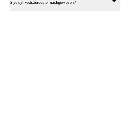
Inhal
Glycidyl-Fettsäureester nachgewiesen?
öffne