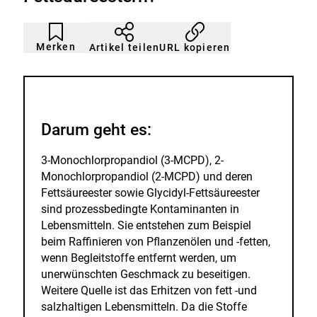
n
Artikel
Durch
nicht
Klicken
Merken
URL kopieren
Artikel teilen
gemerkt
der
Merkliste
hinzufügen.
Darum geht es:
3-Monochlorpropandiol (3-MCPD), 2-
Monochlorpropandiol (2-MCPD) und deren
Fettsäureester sowie Glycidyl-Fettsäureester
sind prozessbedingte Kontaminanten in
Lebensmitteln. Sie entstehen zum Beispiel
beim Raffinieren von Pflanzenölen und -fetten,
wenn Begleitstoffe entfernt werden, um
unerwünschten Geschmack zu beseitigen.
Weitere Quelle ist das Erhitzen von fett -und
salzhaltigen Lebensmitteln. Da die Stoffe