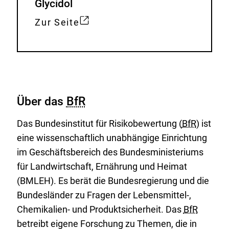
Glycidol
x
t
Zur Seite
E
e
x
r
t
n
e
e
r
r
Über das
BfR
n
L
e
i
Das Bundesinstitut für Risikobewertung (
BfR
) ist
r
n
eine wissenschaftlich unabhängige Einrichtung
L
k
im Geschäftsbereich des Bundesministeriums
i
:
für Landwirtschaft, Ernährung und Heimat
n
(BMLEH). Es berät die Bundesregierung und die
k
Bundesländer zu Fragen der Lebensmittel-,
:
Chemikalien- und Produktsicherheit. Das
BfR
betreibt eigene Forschung zu Themen, die in