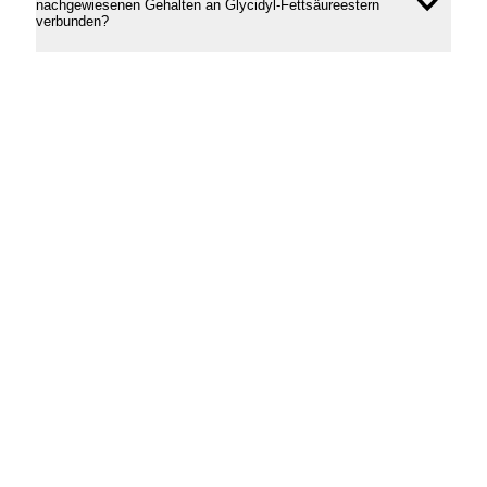
nachgewiesenen Gehalten an Glycidyl-Fettsäureestern
Inhal
verbunden?
öffne