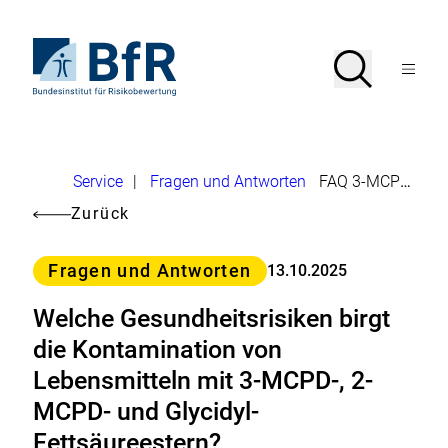
Direkt
zum
Seiteninhalt
Zur
Suche
Suche
springen
Startseite
Menü
von
öffnen
BfR
–
Bundesinstitut
für
Brotkrumennavigation
Risikobewertung
U
Service
|
Fragen und Antworten
FAQ 3-MCPD-,2-MCPD-und Glycidyl-Fettsäureestern
m
Zurück
l
Kategorie
e
Fragen und Antworten
13.10.2025
i
Welche Gesundheitsrisiken birgt
t
die Kontamination von
u
Lebensmitteln mit 3-MCPD-, 2-
n
MCPD- und Glycidyl-
g
Fettsäureestern?
e