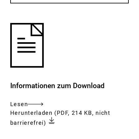
Informationen zum Download
Lesen
Gesamtes
Download:
Fragen_und_Antworten_zur_
Herunterladen
(PDF, 214 KB, nicht
Dokument
Neubewertung_vom_20.pdf
barrierefrei)