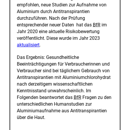
empfohlen, neue Studien zur Aufnahme von
Aluminium durch Antitranspirantien
durchzuführen. Nach der Prüfung
entsprechender neuer Daten hat das
BfR
im
Jahr 2020 eine aktuelle Risikobewertung
E
veröffentlicht. Diese wurde im Jahr 2023
x
aktualisiert
.
t
Das Ergebnis: Gesundheitliche
e
Beeinträchtigungen für Verbraucherinnen und
r
Verbraucher sind bei täglichem Gebrauch von
n
Antitranspirantien mit Aluminiumchlorohydrat
e
nach derzeitigem wissenschaftlichen
r
Kenntnisstand unwahrscheinlich. Im
L
Folgenden beantwortet das
BfR
Fragen zu den
i
unterschiedlichen Humanstudien zur
n
Aluminiumaufnahme aus Antitranspirantien
k
über die Haut.
: