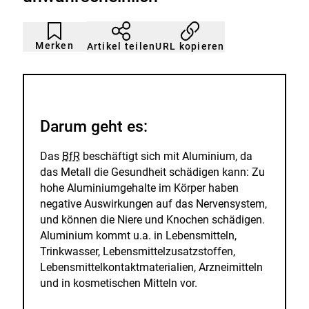
n
Artikel
Durch
nicht
Klicken
Merken
URL kopieren
Artikel teilen
gemerkt
der
Merkliste
hinzufügen.
Darum geht es:
Das
BfR
beschäftigt sich mit Aluminium, da
das Metall die Gesundheit schädigen kann: Zu
hohe Aluminiumgehalte im Körper haben
negative Auswirkungen auf das Nervensystem,
und können die Niere und Knochen schädigen.
Aluminium kommt u.a. in Lebensmitteln,
Trinkwasser, Lebensmittelzusatzstoffen,
Lebensmittel­kontaktmaterialien, Arzneimitteln
und in kosmetischen Mitteln vor.