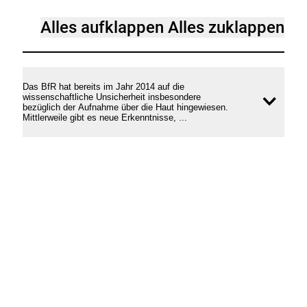
Antitranspirantien:
Alles aufklappen
Alles zuklappen
Gesundheitliche
Beeinträchtigungen
nach
Das BfR hat bereits im Jahr 2014 auf die
wissenschaftliche Unsicherheit insbesondere
derzeitigem
Inhal
bezüglich der Aufnahme über die Haut hingewiesen.
Wissen
Mittlerweile gibt es neue Erkenntnisse, ...
öffne
unwahrscheinlich