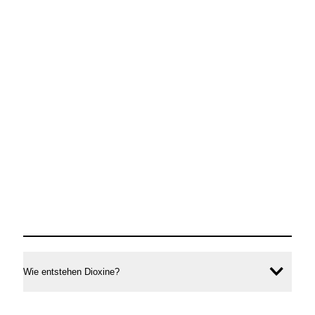
PCB
in
Lebensmitteln
Wie entstehen Dioxine?
Inhal
öffne