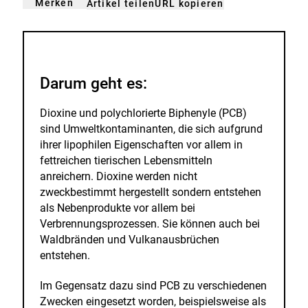
Merken
URL kopieren
Artikel teilen
gemerkt
der
n
Merkliste
hinzufügen.
Darum geht es:
Dioxine und polychlorierte Biphenyle (PCB)
sind Umweltkontaminanten, die sich aufgrund
ihrer lipophilen Eigenschaften vor allem in
fettreichen tierischen Lebensmitteln
anreichern. Dioxine werden nicht
zweckbestimmt hergestellt sondern entstehen
als Nebenprodukte vor allem bei
Verbrennungsprozessen. Sie können auch bei
Waldbränden und Vulkanausbrüchen
entstehen.
Im Gegensatz dazu sind PCB zu verschiedenen
Zwecken eingesetzt worden, beispielsweise als