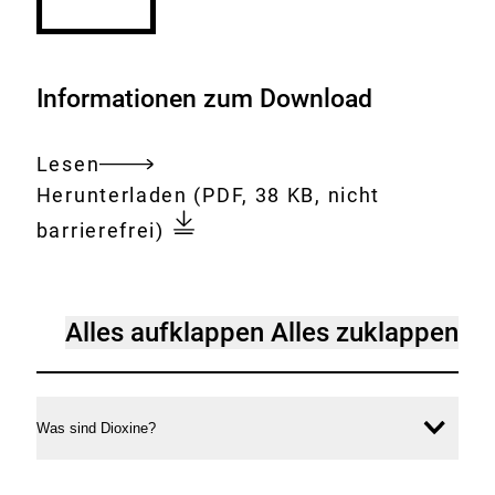
Informationen zum Download
Lesen
Gesamtes
Download:
Fragen_und_Antworten_zu_D
Herunterladen
(PDF, 38 KB, nicht
Dokument
barrierefrei)
Fragen
Alles aufklappen
Alles zuklappen
und
Antworten
zu
Was sind Dioxine?
Inhal
Dioxinen
öffne
und