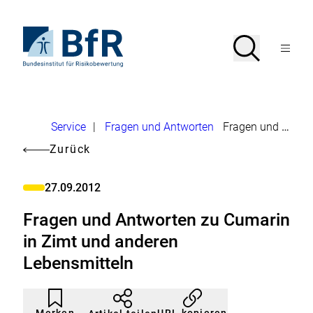
Direkt
zum
Seiteninhalt
Zur
Suche
Suche
springen
Startseite
Menü
von
öffnen
BfR
–
Bundesinstitut
für
Brotkrumennavigation
Risikobewertung
U
Service
|
Fragen und Antworten
Fragen und Antworten zu Cumarin in Zimt und anderen Lebensmitteln
m
Zurück
l
27.09.2012
e
Kategorie
i
Fragen und Antworten zu Cumarin
t
in Zimt und anderen
u
Lebensmitteln
n
g
Artikel
Durch
nicht
Klicken
e
Merken