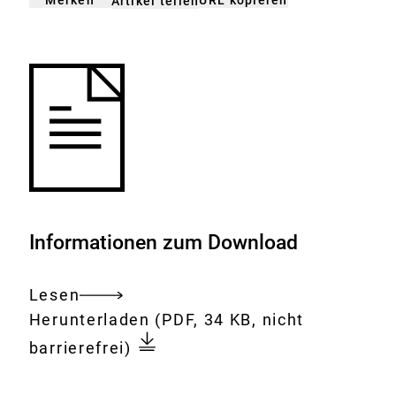
URL kopieren
Artikel teilen
gemerkt
der
n
Merkliste
hinzufügen.
Informationen zum Download
Lesen
Gesamtes
Download:
Fragen
Herunterladen
(PDF, 34 KB, nicht
Dokument
und
barrierefrei)
Antworten
zu