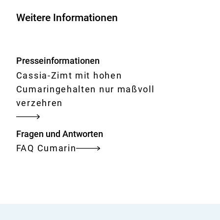
Cumarin
Weitere Informationen
in
Zimt
und
Presseinformationen
anderen
Cassia-Zimt mit hohen
Lebensmitteln
Cumaringehalten nur maßvoll
verzehren
Fragen und Antworten
FAQ Cumarin