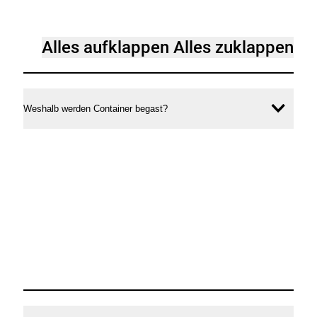
zu
begasten
[Accordion]
Alles aufklappen
Alles zuklappen
Containern
Fragen
und
Antworten
Weshalb werden Container begast?
Inhal
zu
öffne
begasten
Containern