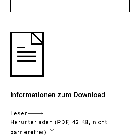
Informationen zum Download
Lesen
Gesamtes
Download:
Fragen
Herunterladen
(PDF, 43 KB, nicht
Dokument
und
barrierefrei)
Antworten