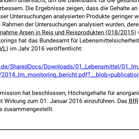
ndern untersucht, um die Datenbasis für die gesundh
erbessern. Die Ergebnisse zeigen, dass die Gehalte a
ser Untersuchungen analysierten Produkte geringer wa
m Rahmen der Untersuchungen analysiert wurden, der
gnahme Arsen in Reis und Reisprodukten (018/2015)
v
orings hat das Bundesamt für Lebensmittelsicherheit
VL
) im Jahr 2016 veröffentlicht:
nd.de/SharedDocs/Downloads/01_Lebensmittel/01_
/2014_lm_monitoring_bericht.pdf?__blob=publicatio
ission hat beschlossen, Höchstgehalte für anorgani
t Wirkung zum 01. Januar 2016 einzuführen. Das
BfR
 zusammengestellt.