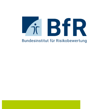
Direkt
zum
Seiteninhalt
springen
Zur
Startseite
von
BfR
–
Bundesinstitut
für
Risikobewertung
U
Br