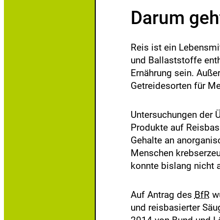
n
Darum geht
Reis ist ein Lebensmi
und Ballaststoffe ent
Ernährung sein. Außer
Getreidesorten für Me
Untersuchungen der 
Produkte auf Reisbasi
Gehalte an anorgani
Menschen krebserzeug
konnte bislang nicht 
Auf Antrag des
BfR
wu
und reisbasierter Sä