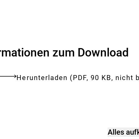
ormationen zum Download
Download:
Fragen_und_Antwor
Herunterladen
(PDF, 90 KB, nicht b
tes
ent
Alles au