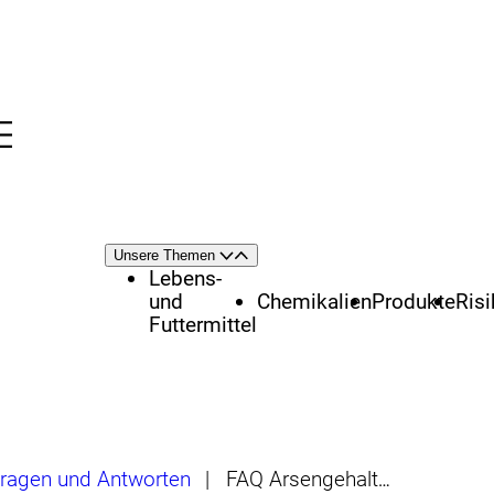
Menü
nü
Themenschwerpunkte
Unsere Themen
Öffnen
Schließen
Lebens-
und
Chemikalien
Produkte
Ris
Futtermittel
ragen und Antworten
|
FAQ Arsengehalte in Reis