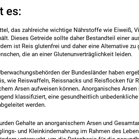
s
i
 es:
k
o
-
ttel, das zahlreiche wichtige Nährstoffe wie Eiweiß, V
B
hält. Dieses Getreide sollte daher Bestandteil einer 
e
dem ist Reis glutenfrei und daher eine Alternative zu 
w
e
nschen, die an einer Glutenunverträglichkeit leiden.
r
t
Überwachungsbehörden der Bundesländer haben ergeb
u
n
s, wie Reiswaffeln, Reissnacks und Reisflocken für Re
g
schem Arsen aufweisen können
.
Anorganisches Arsen i
end klassifiziert, eine gesundheitlich unbedenkli
abgeleitet werden.
rden Gehalte an anorganischem Arsen und Gesamtars
uglings- und Kleinkindernahrung im Rahmen des Leben