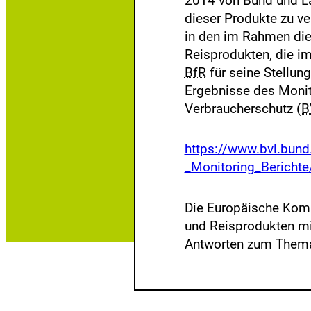
2014 von Bund und Lä
dieser Produkte zu v
in den im Rahmen die
Reisprodukten, die i
BfR
für seine
Stellun
Ergebnisse des Monit
Verbraucherschutz (
B
E
https://www.bvl.bu
x
_Monitoring_Berichte
t
e
Die Europäische Komm
r
und Reisprodukten mi
n
Antworten zum Thema
e
r
L