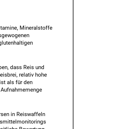
itamine, Mineralstoffe
ausgewogenen
glutenhaltigen
en, dass Reis und
isbrei, relativ hohe
st als für den
che Aufnahmemenge
en in Reiswaffeln
smittelmonitorings