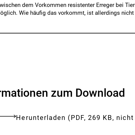
ischen dem Vorkommen resistenter Erreger bei Tier
lich. Wie häufig das vorkommt, ist allerdings nicht
ormationen zum Download
Download:
fragen-
Herunterladen
(PDF, 269 KB, nicht 
tes
und-
ent