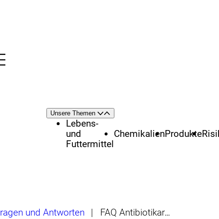
Menü
nü
Themenschwerpunkte
Unsere Themen
Öffnen
Schließen
Lebens-
und
Chemikalien
Produkte
Ris
Futtermittel
ragen und Antworten
|
FAQ Antibiotikaresistente Bakterien