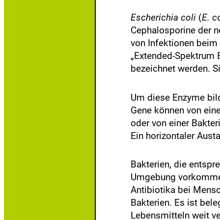
Escherichia coli
(
E. co
Cephalosporine der ne
von Infektionen beim
„Extended-Spektrum 
bezeichnet werden. S
Um diese Enzyme bild
Gene können von einer
oder von einer Bakter
Ein horizontaler Aust
Bakterien, die entspr
Umgebung vorkommen, 
Antibiotika bei Mens
Bakterien. Es ist bel
Lebensmitteln weit ve