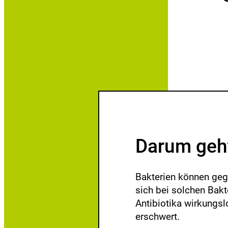
n
h
Darum geht
Bakterien können geg
sich bei solchen Bak
Antibiotika wirkungsl
erschwert.