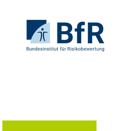
Direkt
zum
Seiteninhalt
springen
Zur
Startseite
von
BfR
–
Bundesinstitut
für
Risikobewertung
U
Br