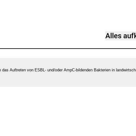
antworten-
zu-
esbl-
und-
Alles au
ampc-
bildenden-
antibiotikaresisten
keimen.pdf
das Auftreten von ESBL- und/oder AmpC-bildenden Bakterien in landwirtscha