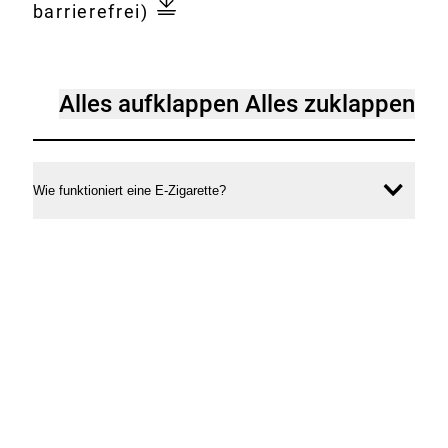
zigaretten-
barrierefrei)
alles-
andere-
als-
E-
Alles aufklappen
Alles zuklappen
harmlos.pdf
Zigaretten
-
alles
Wie funktioniert eine E-Zigarette?
Inhal
andere
öffne
als
harmlos