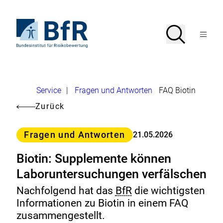
Direkt
zum
Seiteninhalt
Zur
Suche
Suche
springen
Startseite
Menü
von
öffnen
BfR
–
Bundesinstitut
für
Brotkrumennavigation
Risikobewertung
U
Service
|
Fragen und Antworten
FAQ Biotin
m
Zurück
l
Kategorie
e
Fragen und Antworten
21.05.2026
i
Biotin: Supplemente können
t
Laboruntersuchungen verfälschen
u
Nachfolgend hat das
BfR
die wichtigsten
n
Informationen zu Biotin in einem FAQ
g
zusammengestellt.
e