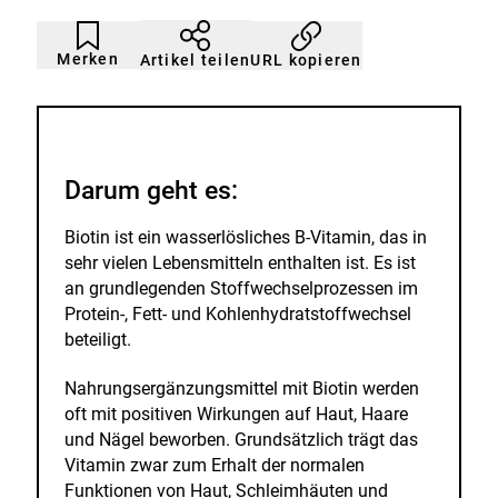
n
Artikel
Durch
nicht
Klicken
Merken
URL kopieren
Artikel teilen
gemerkt
der
Merkliste
hinzufügen.
Darum geht es:
Biotin ist ein wasserlösliches B-Vitamin, das in
sehr vielen Lebensmitteln enthalten ist. Es ist
an grundlegenden Stoffwechselprozessen im
Protein-, Fett- und Kohlenhydratstoffwechsel
beteiligt.
Nahrungsergänzungsmittel mit Biotin werden
oft mit positiven Wirkungen auf Haut, Haare
und Nägel beworben. Grundsätzlich trägt das
Vitamin zwar zum Erhalt der normalen
Funktionen von Haut, Schleimhäuten und