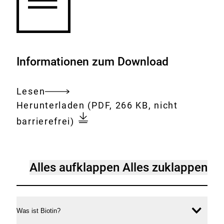
Informationen zum Download
Lesen
Gesamtes
Download:
biotin-
Herunterladen
(PDF, 266 KB, nicht
Dokument
supplemente-
barrierefrei)
koennen-
laboruntersuchungen-
verfaelschen.pdf
FAQ
Alles aufklappen
Alles zuklappen
Was ist Biotin?
Inhal