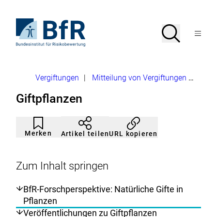
Direkt
zum
Seiteninhalt
Zur
Suche
Suche
springen
Startseite
Menü
von
öffnen
BfR
–
Bundesinstitut
Brotkrumennavigation
Vergiftungen
|
Mitteilung von Vergiftungen
Giftpf
für
Risikobewertung
Giftpflanzen
Artikel
Durch
nicht
Klicken
Merken
URL kopieren
Artikel teilen
gemerkt
der
Merkliste
hinzufügen.
Zum Inhalt springen
BfR-Forschperspektive: Natürliche Gifte in
Pflanzen
Veröffentlichungen zu Giftpflanzen