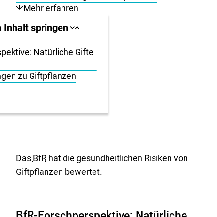
Mehr erfahren
llbereich
 Inhalt springen
Sprungankerliste
Sprungankerliste
schließen
öffnen
igen
pektive: Natürliche Gifte
ngen zu Giftpflanzen
en
Das
BfR
hat die gesundheitlichen Risiken von
Giftpflanzen bewertet.
BfR
-Forschperspektive: Natürliche