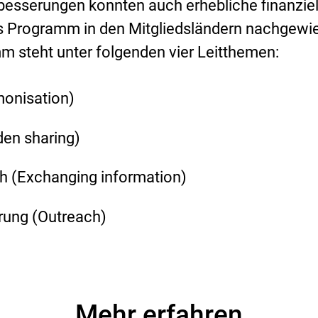
esserungen konnten auch erhebliche finanziel
s Programm in den Mitgliedsländern nachgewi
 steht unter folgenden vier Leitthemen:
onisation
)
den sharing
)
h (
Exchanging information
)
rung (
Outreach
)
Mehr erfahren