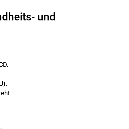
dheits- und
CD.
U).
teht