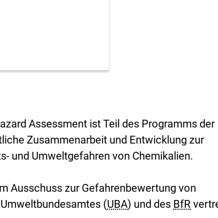
i
s
i
k
o
-
B
e
w
e
r
t
u
Hazard Assessment
ist Teil des Programms der
n
ftliche Zusammenarbeit und Entwicklung zur
g
s- und Umweltgefahren von Chemikalien.
dem Ausschuss zur Gefahrenbewertung von
s Umweltbundesamtes (
UBA
) und des
BfR
vertr