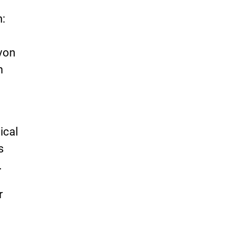
:
von
n
ical
s
.
r