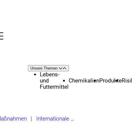
Menü
nü
Themenschwerpunkte
Unsere Themen
Öffnen
Schließen
Lebens-
und
Chemikalien
Produkte
Ris
Futtermittel
 Maßnahmen
|
Internationale Bewertungen von Chemikalien