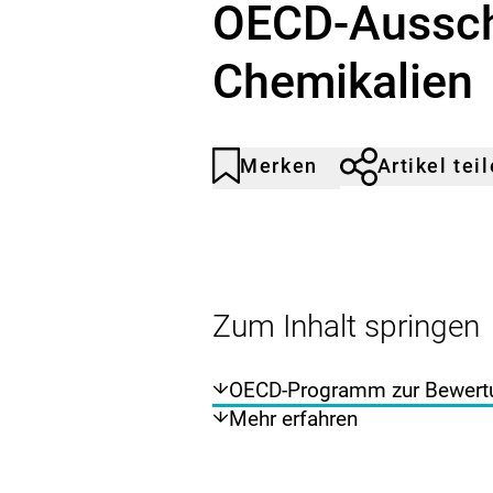
OECD-Aussch
Chemikalien
Merken
Artikel tei
Artikel
Durch
nicht
Klicken
gemerkt
der
Merkliste
hinzufügen.
Zum Inhalt springen
OECD-Programm zur Bewertu
Mehr erfahren