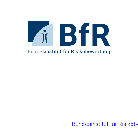
Direkt
zum
Seiteninhalt
springen
Zur
Startseite
von
BfR
–
Bundesinstitut
für
Risikobewertung
Brotkrumennavigation
Bundesinstitut für Risiko