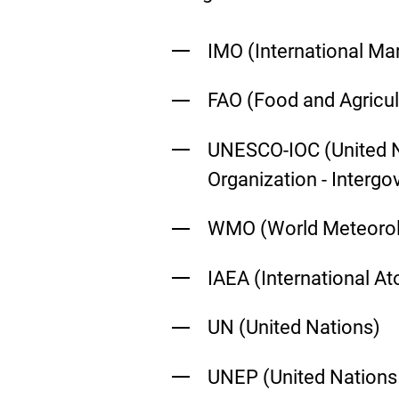
IMO (
International Ma
FAO (
Food and Agricul
UNESCO-IOC (
United N
Organization - Inter
WMO (
World Meteorol
IAEA (
International A
UN (
United Nations)
UNEP (
United Nation