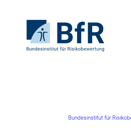
Direkt
zum
Seiteninhalt
springen
Zur
Startseite
von
BfR
–
Bundesinstitut
für
Risikobewertung
Brotkrumennavigation
Bundesinstitut für Risiko