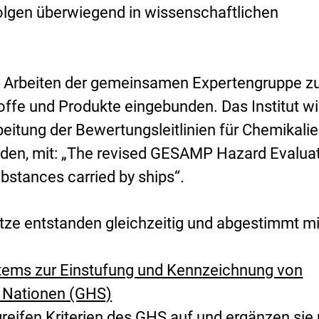
lgen überwiegend in wissenschaftlichen
x
t
e
die Arbeiten der gemeinsamen Expertengruppe z
r
fe und Produkte eingebunden. Das Institut wi
n
itung der Bewertungsleitlinien für Chemikalie
e
den, mit: „
The revised GESAMP Hazard Evalua
r
bstances carried by ships
“.
L
i
ze entstanden gleichzeitig und abgestimmt mi
n
k
stems zur Einstufung und Kennzeichnung von
:
n Nationen (GHS)
reifen Kriterien des GHS auf und ergänzen sie