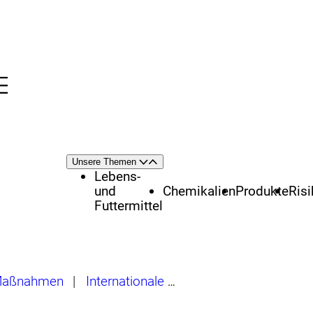
Menü
nü
Themenschwerpunkte
Unsere Themen
Öffnen
Schließen
Lebens-
und
Chemikalien
Produkte
Ris
Futtermittel
 Maßnahmen
|
Internationale Bewertungen von Chemikalien