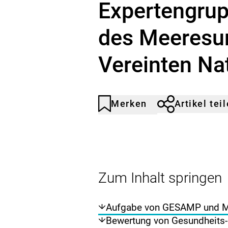
Expertengrup
des Meeresu
Vereinten Na
Merken
Artikel tei
Artikel
Durch
nicht
Klicken
gemerkt
der
Merkliste
hinzufügen.
Zum Inhalt springen
Aufgabe von GESAMP und Mi
Bewertung von Gesundheits