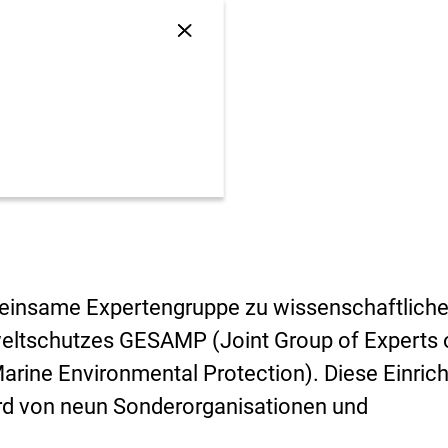
i
s
Sprungankerliste
i
schließen
k
o
-
B
e
w
e
r
t
u
n
g
meinsame Expertengruppe zu wissenschaftlich
eltschutzes GESAMP (
Joint Group of Experts
 Marine Environmental Protection
). Diese Einric
ird von neun Sonderorganisationen und