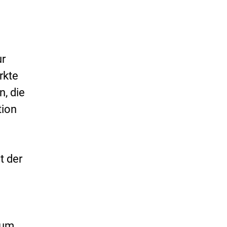
ur
rkte
n, die
tion
t der
 um