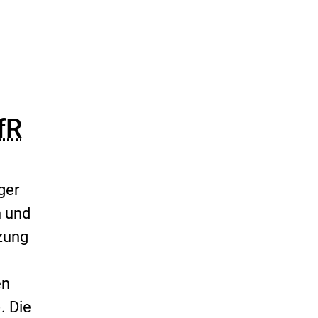
fR
ger
n und
tzung
d
en
). Die