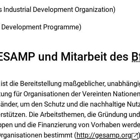
s Industrial Development Organization)
s Development Programme)
ESAMP und Mitarbeit des
B
t die Bereitstellung maßgeblicher, unabhängi
atung für Organisationen der Vereinten Natione
länder, um den Schutz und die nachhaltige Nu
rstützen. Die Arbeitsthemen, die Gründung un
ppen und die Finanzierung von Vorhaben werd
rganisationen bestimmt (
http://gesamp.org
E