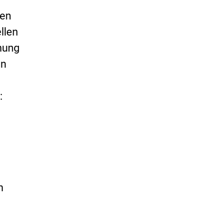
ten
llen
hnung
en
:
h