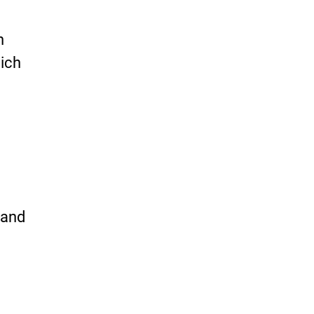
n
lich
 and