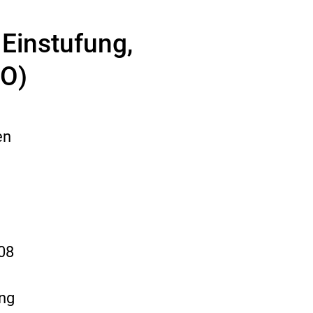
Einstufung,
VO)
en
08
ing