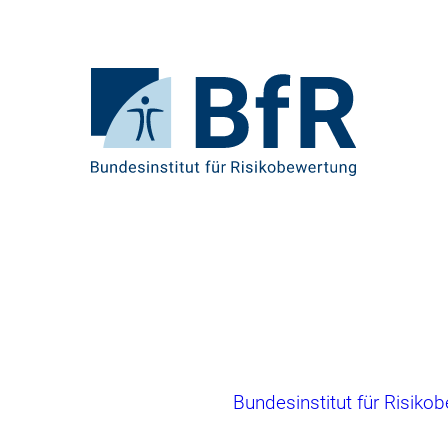
Direkt
zum
Seiteninhalt
springen
Zur
Startseite
von
BfR
–
Bundesinstitut
für
Risikobewertung
Brotkrumennavigation
Bundesinstitut für Risiko