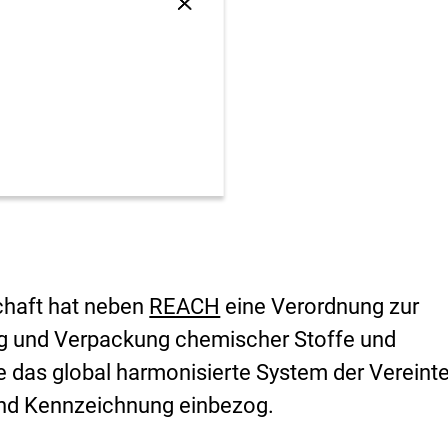
i
Sprungankerliste
s
schließen
i
k
o
-
B
e
w
e
r
t
u
n
g
chaft hat neben
REACH
eine Verordnung zur
g und Verpackung chemischer Stoffe und
e das global harmonisierte System der Vereint
und Kennzeichnung einbezog.