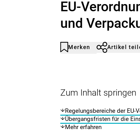
EU-Verordnun
und Verpack
Merken
Artikel tei
Artikel
Durch
nicht
Klicken
gemerkt
der
Merkliste
hinzufügen.
Zum Inhalt springen
Regelungsbereiche der EU-V
Übergangsfristen für die Ei
Mehr erfahren