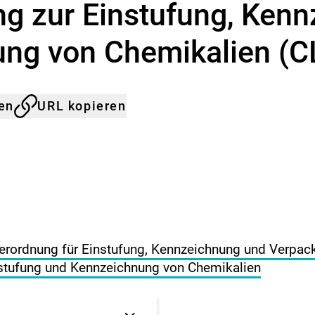
a
g zur Einstufung, Ken
s
B
ung von Chemikalien (
u
n
d
e
len
URL kopieren
s
-
I
n
s
t
i
t
u
t
erordnung für Einstufung, Kennzeichnung und Verpa
f
nstufung und Kennzeichnung von Chemikalien
ü
r
R