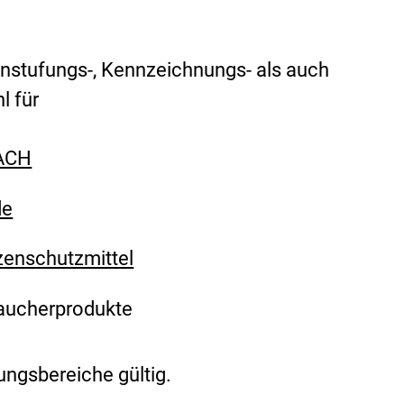
Einstufungs-, Kennzeichnungs- als auch
l für
ACH
de
zenschutzmittel
raucherprodukte
ungsbereiche gültig.