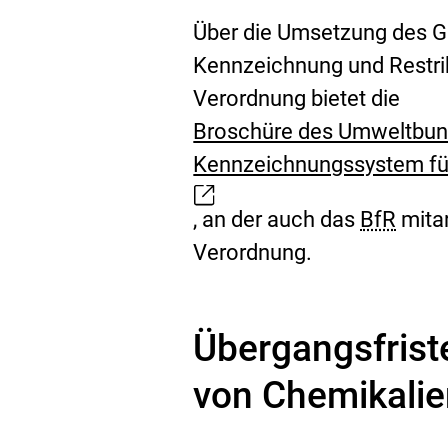
Über die Umsetzung des G
Kennzeichnung und Restrik
Verordnung bietet die
Broschüre des Umweltbun
Kennzeichnungssystem für
E
x
, an der auch das
BfR
mitar
t
Verordnung.
e
r
Übergangsfrist
n
e
von Chemikali
r
L