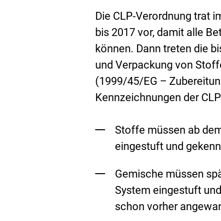
i
Die CLP-Verordnung trat i
n
bis 2017 vor, damit alle B
k
können. Dann treten die bi
:
und Verpackung von Stoff
(1999/45/EG – Zubereitung
Kennzeichnungen der CLP-
Stoffe müssen ab de
eingestuft und geken
Gemische müssen spä
System eingestuft un
schon vorher angewa