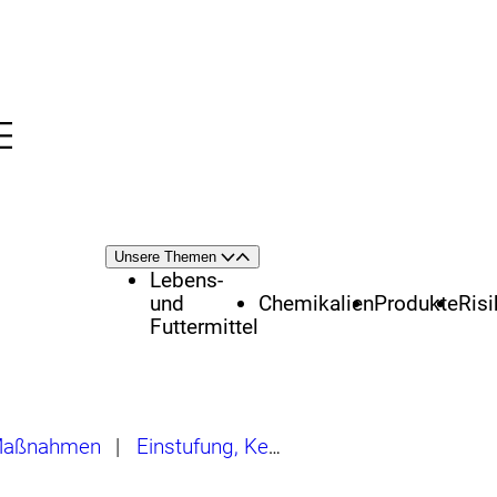
Menü
nü
Themenschwerpunkte
Unsere Themen
Öffnen
Schließen
Lebens-
und
Chemikalien
Produkte
Ris
Futtermittel
 Maßnahmen
|
Einstufung, Kennzeichnung, Restriktionen