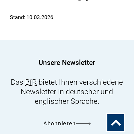
E
x
Stand:
10.03.2026
t
e
r
n
e
r
Unsere Newsletter
L
i
Das
BfR
bietet Ihnen verschiedene
n
Newsletter in deutscher und
k
englischer Sprache.
:
Zum
Abonnieren
Seitenanfa