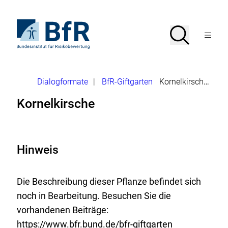
Direkt
zum
Seiteninhalt
Zur
Suche
Suche
springen
Startseite
Menü
von
öffnen
BfR
–
Bundesinstitut
Brotkrumennavigation
Dialogformate
|
BfR-Giftgarten
Kornelkirsche
für
Risikobewertung
Kornelkirsche
Hinweis
Die Beschreibung dieser Pflanze befindet sich
noch in Bearbeitung. Besuchen Sie die
vorhandenen Beiträge:
https://www.bfr.bund.de/bfr-giftgarten