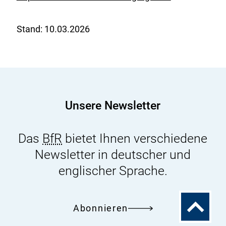
E
x
Stand:
10.03.2026
t
e
r
n
e
r
Unsere Newsletter
L
i
Das
BfR
bietet Ihnen verschiedene
n
Newsletter in deutscher und
k
englischer Sprache.
:
Zum
Abonnieren
Seitenanfa