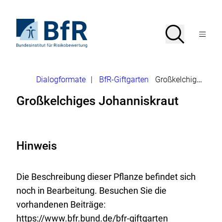
Direkt
zum
Seiteninhalt
Zur
Suche
Suche
springen
Startseite
Menü
von
öffnen
BfR
–
Bundesinstitut
Brotkrumennavigation
Dialogformate
|
BfR-Giftgarten
Großkelchiges Johanniskraut
für
Risikobewertung
Großkelchiges Johanniskraut
Hinweis
Die Beschreibung dieser Pflanze befindet sich
noch in Bearbeitung. Besuchen Sie die
vorhandenen Beiträge:
https://www.bfr.bund.de/bfr-giftgarten