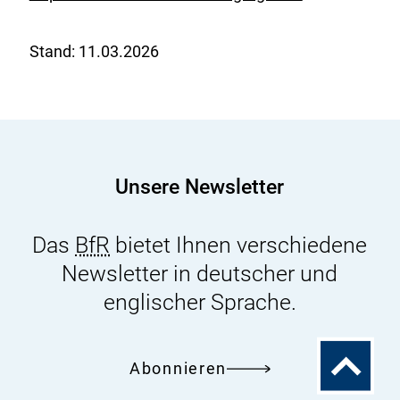
E
x
Stand:
11.03.2026
t
e
r
n
e
r
Unsere Newsletter
L
i
Das
BfR
bietet Ihnen verschiedene
n
Newsletter in deutscher und
k
englischer Sprache.
:
Zum
Abonnieren
Seitenanfa