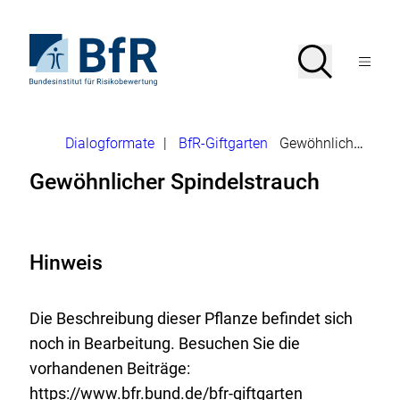
Direkt
zum
Seiteninhalt
Zur
Suche
Suche
springen
Startseite
Menü
von
öffnen
BfR
–
Bundesinstitut
Brotkrumennavigation
Dialogformate
|
BfR-Giftgarten
Gewöhnlicher Spindelstrauch
für
Risikobewertung
Gewöhnlicher Spindelstrauch
Hinweis
Die Beschreibung dieser Pflanze befindet sich
noch in Bearbeitung. Besuchen Sie die
vorhandenen Beiträge:
https://www.bfr.bund.de/bfr-giftgarten