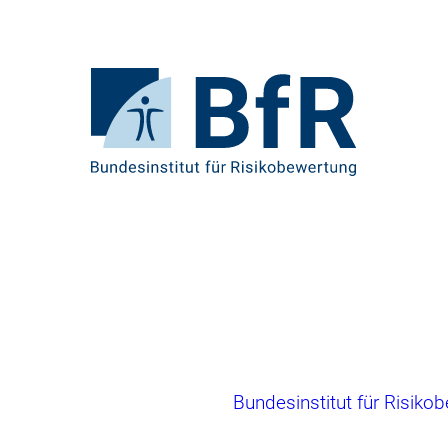
Direkt
zum
Seiteninhalt
springen
Zur
Startseite
von
BfR
–
Bundesinstitut
für
Risikobewertung
Brotkrumennavigation
Bundesinstitut für Risiko