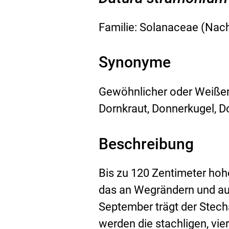
L
Familie: Solanaceae (Na
.
Synonyme
Gewöhnlicher oder Weißer 
Dornkraut, Donnerkugel, D
Beschreibung
Bis zu 120 Zentimeter hohe
das an Wegrändern und auf
September trägt der Stecha
werden die stachligen, vie