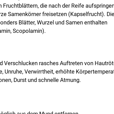
Fruchtblättern, die nach der Reife aufspringe
e Samenkörner freisetzen (Kapselfrucht). Di
onders Blätter, Wurzel und Samen enthalten
amin, Scopolamin).
 Verschlucken rasches Auftreten von Hautröt
, Unruhe, Verwirrtheit, erhöhte Körpertemperat
ionen, Durst und schnelle Atmung.
öglich aus dem Mund entfernen.