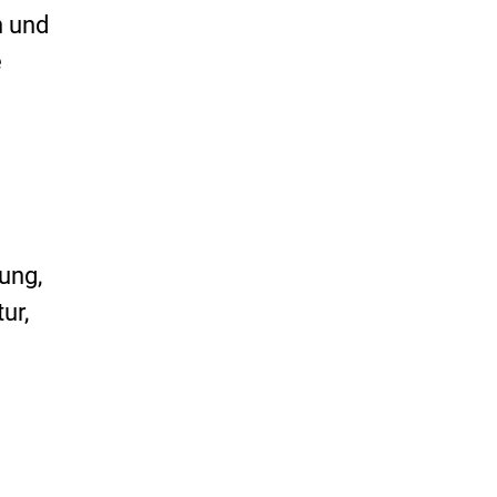
n und
e
ung,
ur,