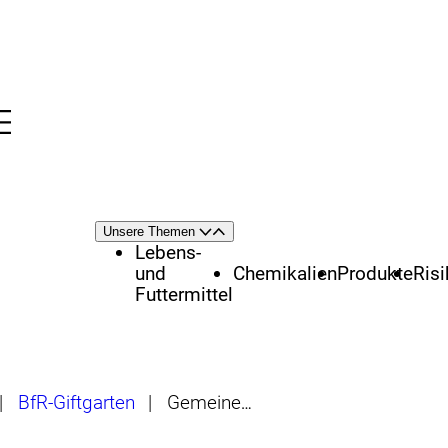
Menü
nü
Themenschwerpunkte
Unsere Themen
Öffnen
Schließen
Lebens-
und
Chemikalien
Produkte
Ris
Futtermittel
|
BfR-Giftgarten
|
Gemeiner Stechapfel