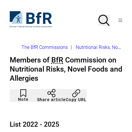
Jump
directly
to
To
Search
Open
the
the
Menu
page
homepage
search
contents
of
BfR
–
German
Breadcrumb
The BfR Commissions
|
Nutritional Risks, Novel Foods and Allergies
Federal
Institute
Members of
BfR
Commission on
for
Risk
Nutritional Risks, Novel Foods and
Assessment
Allergies
Article
Click
not
to
Note
Copy URL
Share article
noticed
add
to
the
watch
list.
List 2022 - 2025