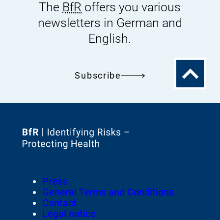
The
BfR
offers you various
newsletters in German and
English.
To
Subscribe
the
top
To
the
homepage
Footer
Press
of
Meta-
General Terms and Conditions
Navigation
Contact
Legal notice