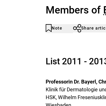
Members of
Note
Share artic
Article
Click
not
to
noticed
add
to
the
watch
List 2011 - 201
list.
Professorin Dr. Bayerl, Ch
Klinik für Dermatologie un
HSK, Wilhelm Freseniuskli
Wiesbaden