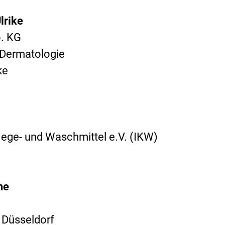
lrike
. KG
e Dermatologie
ke
lege- und Waschmittel e.V. (IKW)
ne
t Düsseldorf