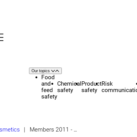
Menu
nü
h
Area
Our topics
Open
Close
of
Food
focus
and
Chemical
Product
Risk
feed
safety
safety
communicati
safety
smetics
|
Members 2011 - 2013