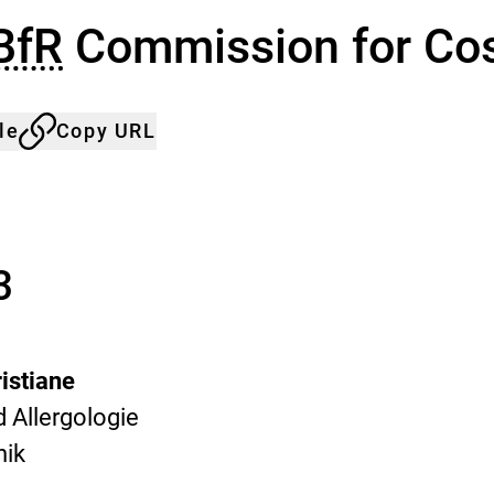
BfR
Commission for Co
le
Copy URL
3
ristiane
d Allergologie
nik