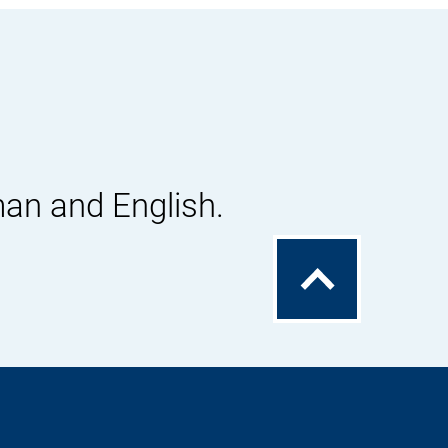
man and English.
To
the
top