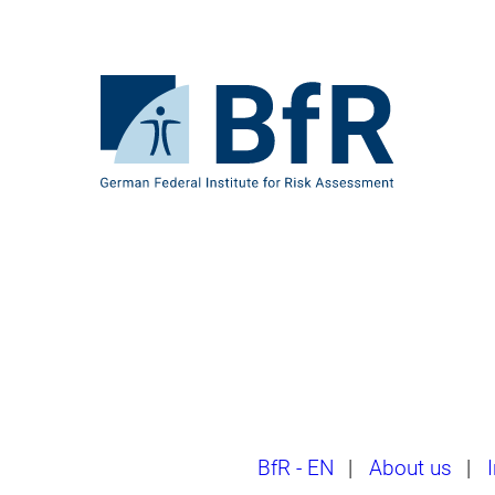
Jump
directly
to
the
To
page
the
contents
homepage
of
BfR
–
German
Federal
Institute
for
Risk
Assessment
Breadcrumb
BfR - EN
|
About us
|