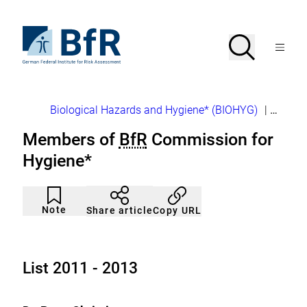
Jump
directly
to
To
Search
Open
the
the
Menu
page
homepage
search
contents
of
BfR
–
German
Breadcrumb
Biological Hazards and Hygiene* (BIOHYG)
|
Hygie
Federal
Institute
Members of
BfR
Commission for
for
Risk
Hygiene*
Assessment
Article
Click
not
to
Note
Copy URL
Share article
noticed
add
to
the
watch
list.
List 2011 - 2013