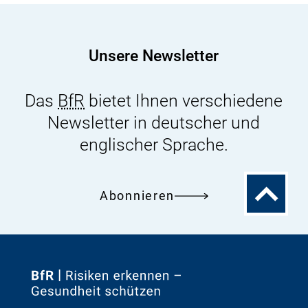
historische
Dahlemer
Dreieck
Unsere Newsletter
endete....
Das
BfR
bietet Ihnen verschiedene
Newsletter in deutscher und
englischer Sprache.
Zum
Abonnieren
Seitenanfa
Zur
Startseite