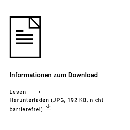
Merkliste
hinzufügen.
Informationen zum Download
Lesen
Gesamtes
Download:
Der
Herunterladen
(JPG, 192 KB, nicht
Dokument
Rundgang
barrierefrei)
über
das