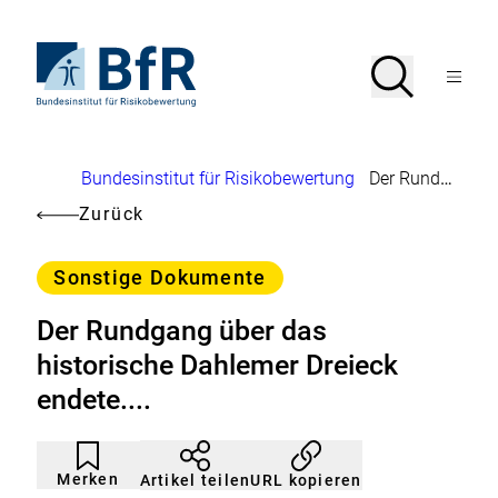
Direkt
zum
Seiteninhalt
Zur
Suche
Suche
springen
Startseite
Menü
von
öffnen
BfR
–
Bundesinstitut
Brotkrumennavigation
Bundesinstitut für Risikobewertung
Der Rundgang über das historische Dahlemer Dreieck endete....
für
Risikobewertung
Zurück
Kategorie
Sonstige Dokumente
Der Rundgang über das
historische Dahlemer Dreieck
endete....
Artikel
Durch
nicht
Klicken
Merken
URL kopieren
Artikel teilen
gemerkt
der